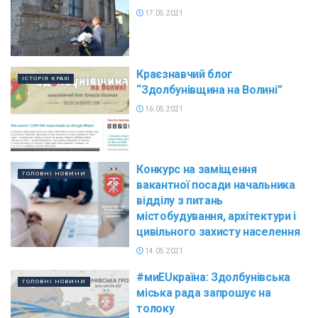
17.05.2021
Краєзнавчий блог
ІСТОРІЯ КРАЮ
“Здолбунівщина на Волині”
16.05.2021
Конкурс на заміщення
ГОЛОВНІ НОВИНИ
вакантної посади начальника
відділу з питань
містобудування, архітектури і
цивільного захисту населення
14.05.2021
#миEUкраїна: Здолбунівська
ГОЛОВНІ НОВИНИ
міська рада запрошує на
толоку