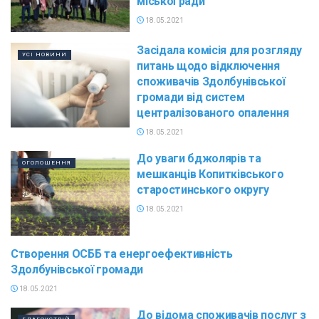
міської ради
18.05.2021
Засідала комісія для розгляду
УСІ НОВИНИ
питань щодо відключення
споживачів Здолбунівської
громади від систем
централізованого опалення
18.05.2021
До уваги бджолярів та
ОГОЛОШЕННЯ
мешканців Копитківського
старостинського округу
18.05.2021
Створення ОСББ та енергоефективність
АНОНСИ ПОДІЙ
Здолбунівської громади
18.05.2021
До відома споживачів послуг з