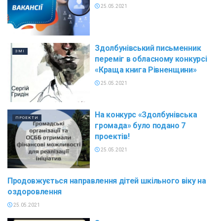
25.05.2021
Здолбунівський письменник
ЗМІ
переміг в обласному конкурсі
«Краща книга Рівненщини»
25.05.2021
На конкурс «Здолбунівська
ПРОЕКТИ
громада» було подано 7
проектів!
25.05.2021
Продовжується направлення дітей шкільного віку на
СОЦІАЛЬНІ ПИТАННЯ
оздоровлення
25.05.2021