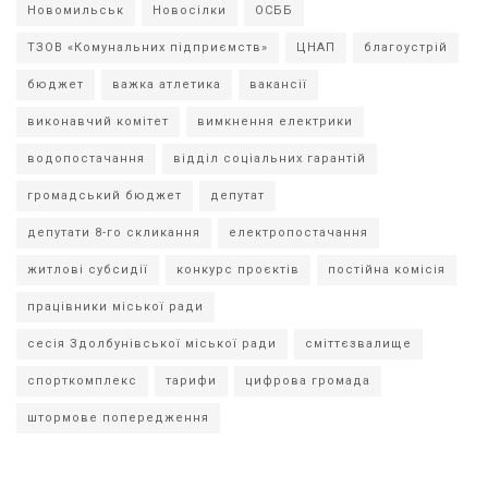
Новомильськ
Новосілки
ОСББ
ТЗОВ «Комунальних підприємств»
ЦНАП
благоустрій
бюджет
важка атлетика
вакансії
виконавчий комітет
вимкнення електрики
водопостачання
відділ соціальних гарантій
громадський бюджет
депутат
депутати 8-го скликання
електропостачання
житлові субсидії
конкурс проєктів
постійна комісія
працівники міської ради
сесія Здолбунівської міської ради
сміттєзвалище
спорткомплекс
тарифи
цифрова громада
штормове попередження