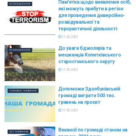
Пам’ятка щодо виявлення осіб,
ОГОЛОШЕННЯ
які можуть прибути в регіон
для проведення диверсійно-
розвідувальної та
терористичної діяльності
11.05.2021
До уваги бджолярів та
ОГОЛОШЕННЯ
мешканців Копитківського
старостинського округу
11.05.2021
Допоможи Здолбунівській
ГОЛОВНІ НОВИНИ
громаді виграти 500 тис.
гривень на проєкт
11.05.2021
Вакансії по громаді станом на
УСІ НОВИНИ