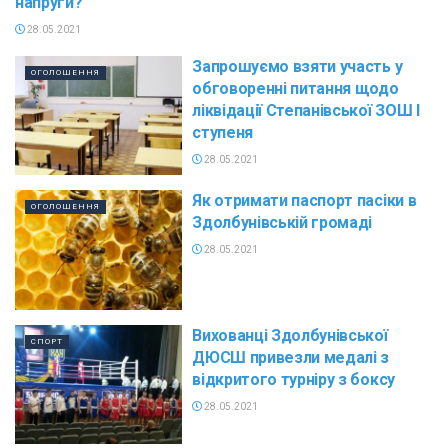
напруги?
28.05.2021
Запрошуємо взяти участь у
ОГОЛОШЕННЯ
обговоренні питання щодо
ліквідації Степанівської ЗОШ І
ступеня
28.05.2021
Як отримати паспорт пасіки в
ОГОЛОШЕННЯ
Здолбунівській громаді
28.05.2021
Вихованці Здолбунівської
СПОРТ
ДЮСШ привезли медалі з
відкритого турніру з боксу
28.05.2021