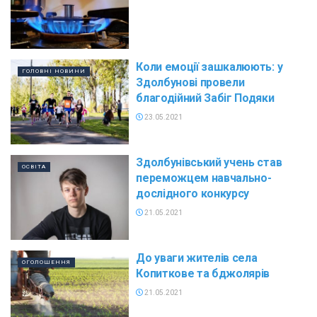
Коли емоції зашкалюють: у
ГОЛОВНІ НОВИНИ
Здолбунові провели
благодійний Забіг Подяки
23.05.2021
Здолбунівський учень став
ОСВІТА
переможцем навчально-
дослідного конкурсу
21.05.2021
До уваги жителів села
ОГОЛОШЕННЯ
Копиткове та бджолярів
21.05.2021