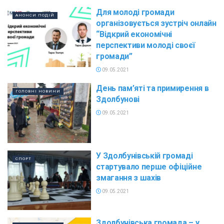
Для молоді громади
АНОНСИ ПОДІЙ
організовується зустріч онлайн
“Відкрий економічні
перспективи молоді своєї
громади”
09.05.2021
День пам’яті та примирення в
ГОЛОВНІ НОВИНИ
Здолбунові
09.05.2021
У Здолбунівській громаді
СПОРТ
стартувало перше офіційне
змагання з шахів
09.05.2021
Здолбунівська громада – у