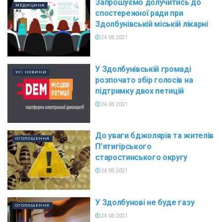
Запрошуємо долучитись до
МЕДИЦИНА
спостережної ради при
Здолбунівській міській лікарні
24.05.2021
У Здолбунівській громаді
УСІ НОВИНИ
розпочато збір голосів на
підтримку двох петицій
24.05.2021
До уваги бджолярів та жителів
ОГОЛОШЕННЯ
П’ятигірського
старостинського округу
24.05.2021
У Здолбунові не буде газу
ОГОЛОШЕННЯ
24.05.2021