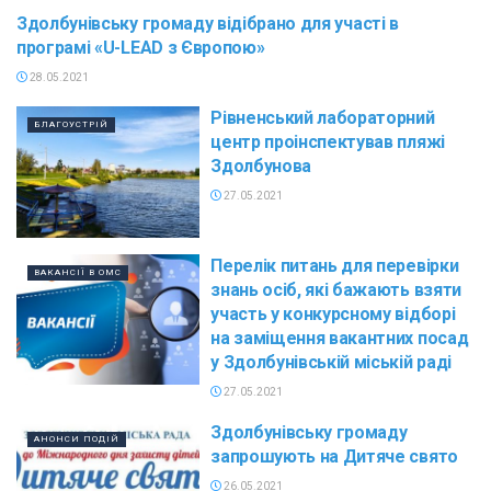
Здолбунівську громаду відібрано для участі в
ЗЕМЕЛЬНІ ПИТАННЯ
програмі «U-LEAD з Європою»
28.05.2021
Рівненський лабораторний
БЛАГОУСТРІЙ
центр проінспектував пляжі
Здолбунова
27.05.2021
Перелік питань для перевірки
ВАКАНСІЇ В ОМС
знань осіб, які бажають взяти
участь у конкурсному відборі
на заміщення вакантних посад
у Здолбунівській міській раді
27.05.2021
Здолбунівську громаду
АНОНСИ ПОДІЙ
запрошують на Дитяче свято
26.05.2021