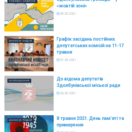
ГОЛОВНІ НОВИНИ
«жовтій зоні»
09.05.2021
Графік засідань постійних
АНОНСИ ПОДІЙ
депутатських комісій на 11-17
травня
07.05.2021
До відома депутатів
ОГОЛОШЕННЯ
Здолбунівської міської ради
06.05.2021
8 травня 2021. День пам’яті та
АНОНСИ ПОДІЙ
примирення