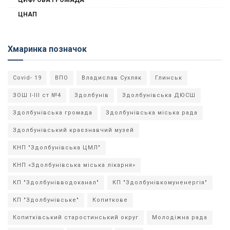
ЦИФРОВА ГРОМАДА
ЦНАП
Хмаринка позначок
Covid- 19
ВПО
Владислав Сухляк
Глинськ
ЗОШ І-ІІІ ст №4
Здолбунів
Здолбунівська ДЮСШ
Здолбунівська громада
Здолбунівська міська рада
Здолбунівський краєзнавчий музей
КНП "Здолбунівська ЦМЛ"
КНП «Здолбунівська міська лікарня»
КП "Здолбунівводоканал"
КП "Здолбунівкомуненергія"
КП "Здолбунівське"
Копиткове
Копитківський старостинський округ
Молодіжна рада