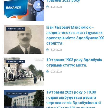
травень 2021 року
11.05.2021
Іван Львович Максимюк –
ІСТОРІЯ КРАЮ
людина-епоха в житті духових
оркестрів міста Здолбунова ХХ
століття
11.05.2021
10 травня 1903 року Здолбунів
ІСТОРІЯ КРАЮ
отримав статус міста.
10.05.2021
19 травня 2021 року о 10.00
АНОНСИ ПОДІЙ
годині відбудеться десята
чергова сесія Здолбунівської