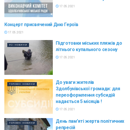
17.05.2021
Концерт присвячений Дню Героїв
АНОНСИ ПОДІЙ
17.05.2021
Підготовки міських пляжів до
УСІ НОВИНИ
літнього купального сезону
17.05.2021
До уваги жителів
ГОЛОВНІ НОВИНИ
Здолбунівської громади: для
переоформлення субсидій
надається 5 місяців !
17.05.2021
День пам’яті жертв політичних
ГОЛОВНІ НОВИНИ
репресій