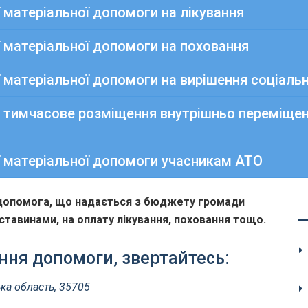
 матеріальної допомоги на лікування
 матеріальної допомоги на поховання
 матеріальної допомоги на вирішення соціаль
 тимчасове розміщення внутрішньо переміщених
 матеріальної допомоги учасникам АТО
допомога, що надається з бюджету громади
ставинами, на оплату лікування, поховання тощо.
ння допомоги, звертайтесь:
ька область, 35705