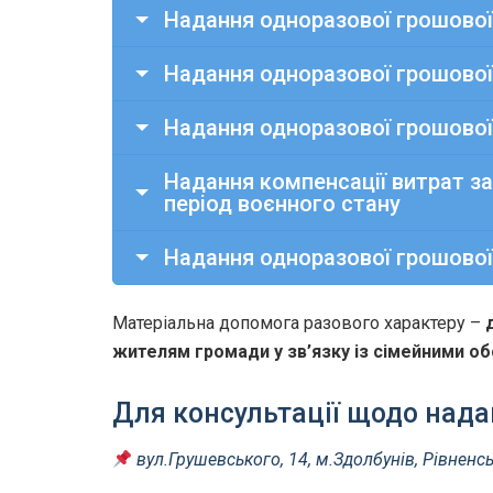
Надання одноразової грошової
Надання одноразової грошової
Надання одноразової грошової
Надання компенсації витрат за
період воєнного стану
Надання одноразової грошової
Матеріальна допомога разового характеру –
жителям громади у зв’язку із сімейними об
Для консультації щодо нада
вул.Грушевського, 14,
м.Здолбунів, Рівненс