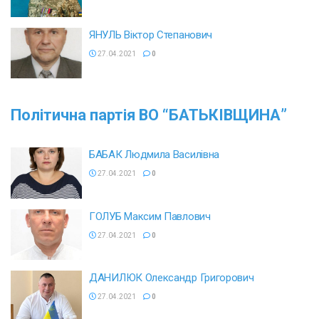
ЯНУЛЬ Віктор Степанович
27.04.2021
0
Політична партія
ВО “БАТЬКІВЩИНА”
БАБАК Людмила Василівна
27.04.2021
0
ГОЛУБ Максим Павлович
27.04.2021
0
ДАНИЛЮК Олександр Григорович
27.04.2021
0