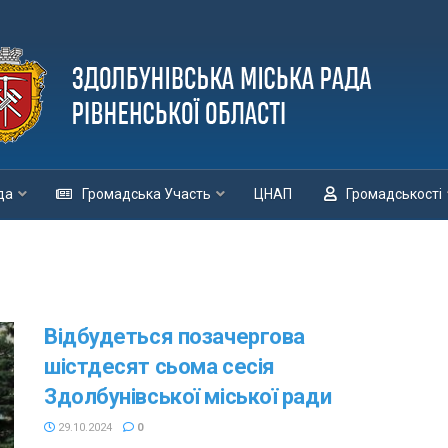
да
Громадська Участь
ЦНАП
Громадськості
Відбудеться позачергова
шістдесят сьома сесія
Здолбунівської міської ради
29.10.2024
0