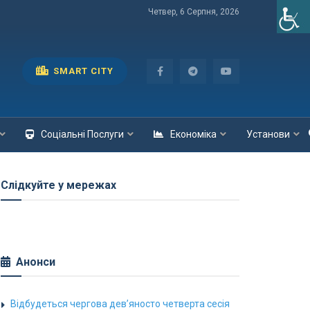
Четвер, 6 Серпня, 2026
SMART CITY
Соціальні Послуги
Економіка
Установи
Слідкуйте у мережах
Анонси
Відбудеться чергова дев’яносто четверта сесія