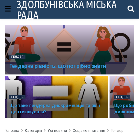
ЗДОЛБУНІВСЬКА МІСЬКА
РАДА
ГЕНДЕР
Гендерна рівність: що потрібно знати
ГЕНДЕР
ГЕНДЕР
Що таке ґендерна дискримінація та як її
Що робити
ідентифікувати?
дискриміна
Головна
Категорія
Усі новини
Соціальні питання
Гендер