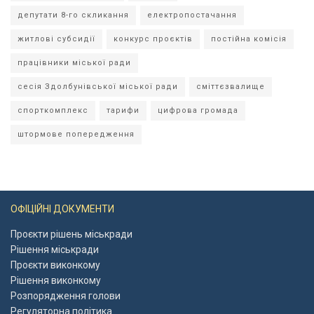
депутати 8-го скликання
електропостачання
житлові субсидії
конкурс проєктів
постійна комісія
працівники міської ради
сесія Здолбунівської міської ради
сміттєзвалище
спорткомплекс
тарифи
цифрова громада
штормове попередження
ОФІЦІЙНІ ДОКУМЕНТИ
Проєкти рішень міськради
Рішення міськради
Проєкти виконкому
Рішення виконкому
Розпорядження голови
Регуляторна політика