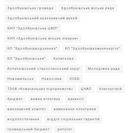
Здолбунівська громада
Здолбунівська міська рада
Здолбунівський краєзнавчий музей
КНП "Здолбунівська ЦМЛ"
КНП «Здолбунівська міська лікарня»
КП "Здолбунівводоканал"
КП "Здолбунівкомуненергія"
КП "Здолбунівське"
Копиткове
Копитківський старостинський округ
Молодіжна рада
Новомильськ
Новосілки
ОСББ
ТЗОВ «Комунальних підприємств»
ЦНАП
благоустрій
бюджет
важка атлетика
вакансії
виконавчий комітет
вимкнення електрики
водопостачання
відділ соціальних гарантій
громадський бюджет
депутат