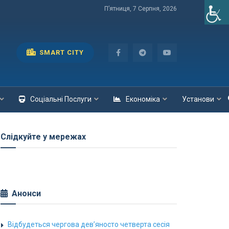
П’ятниця, 7 Серпня, 2026
SMART CITY
Соціальні Послуги
Економіка
Установи
Слідкуйте у мережах
Анонси
Відбудеться чергова дев’яносто четверта сесія