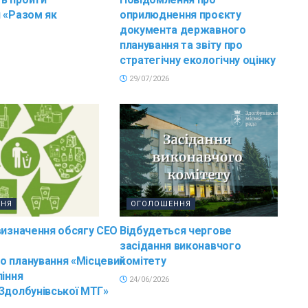
 «Разом як
оприлюднення проєкту
документа державного
планування та звіту про
стратегічну екологічну оцінку
29/07/2026
ННЯ
ОГОЛОШЕННЯ
визначення обсягу СЕО
Відбудеться чергове
засідання виконавчого
о планування «Місцевий
комітету
ління
24/06/2026
Здолбунівської МТГ»