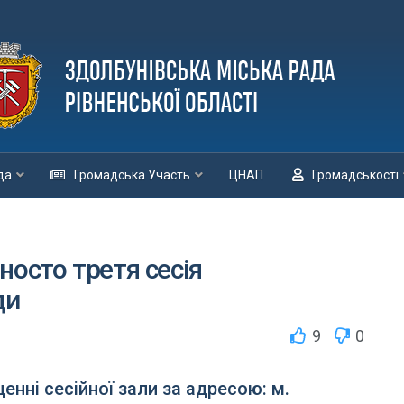
да
Громадська Участь
ЦНАП
Громадськості
носто третя сесія
ди
9
0
енні сесійної зали за адресою: м.