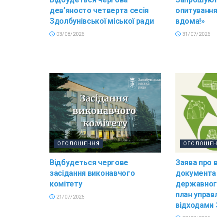
дев’яносто четверта сесія
опитування
Здолбунівської міської ради
вдома!»
03/08/2026
31/07/2026
ОГОЛОШЕННЯ
ОГОЛОШЕ
Відбудеться чергове
Заява про 
засідання виконавчого
документа
комітету
державног
план управ
21/07/2026
відходами 