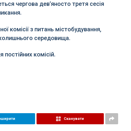
еться чергова дев’яносто третя сесія
ликання.
ної комісії з питань містобудування,
вколишнього середовища.
я постійних комісій.
оширити
Сканувати