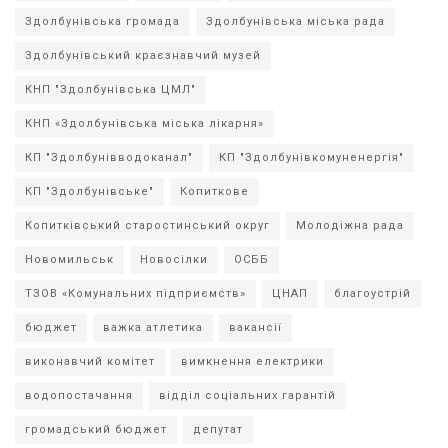
Здолбунівська громада
Здолбунівська міська рада
Здолбунівський краєзнавчий музей
КНП "Здолбунівська ЦМЛ"
КНП «Здолбунівська міська лікарня»
КП "Здолбунівводоканал"
КП "Здолбунівкомуненергія"
КП "Здолбунівське"
Копиткове
Копитківський старостинський округ
Молодіжна рада
Новомильськ
Новосілки
ОСББ
ТЗОВ «Комунальних підприємств»
ЦНАП
благоустрій
бюджет
важка атлетика
вакансії
виконавчий комітет
вимкнення електрики
водопостачання
відділ соціальних гарантій
громадський бюджет
депутат