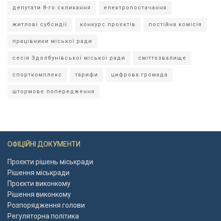
депутати 8-го скликання
електропостачання
житлові субсидії
конкурс проєктів
постійна комісія
працівники міської ради
сесія Здолбунівської міської ради
сміттєзвалище
спорткомплекс
тарифи
цифрова громада
штормове попередження
ОФІЦІЙНІ ДОКУМЕНТИ
Проєкти рішень міськради
Рішення міськради
Проєкти виконкому
Рішення виконкому
Розпорядження голови
Регуляторна політика