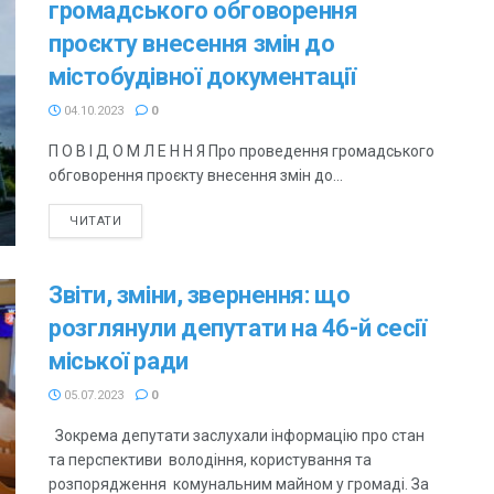
громадського обговорення
проєкту внесення змін до
містобудівної документації
04.10.2023
0
П О В І Д О М Л Е Н Н Я Про проведення громадського
обговорення проєкту внесення змін до...
ЧИТАТИ
Звіти, зміни, звернення: що
розглянули депутати на 46-й сесії
міської ради
05.07.2023
0
Зокрема депутати заслухали інформацію про стан
та перспективи володіння, користування та
розпорядження комунальним майном у громаді. За