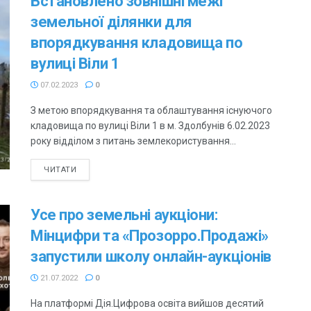
Встановлено зовнішні межі
земельної ділянки для
впорядкування кладовища по
вулиці Віли 1
07.02.2023
0
З метою впорядкування та облаштування існуючого
кладовища по вулиці Віли 1 в м. Здолбунів 6.02.2023
року відділом з питань землекористування...
ЧИТАТИ
Усе про земельні аукціони:
Мінцифри та «Прозорро.Продажі»
запустили школу онлайн-аукціонів
21.07.2022
0
На платформі Дія.Цифрова освіта вийшов десятий