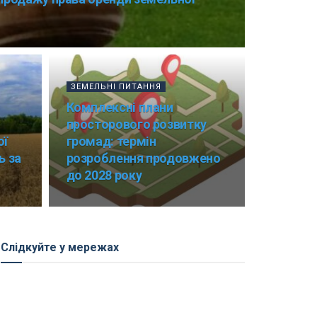
ЗЕМЕЛЬНІ ПИТАННЯ
Комплексні плани
просторового розвитку
ої
громад: термін
ь за
розроблення продовжено
до 2028 року
Слідкуйте у мережах