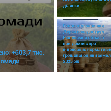
ділянки
ЗЕМЕЛЬНІ ПИТАННЯ
Головне управління
Держгеокадастру у
Рівненській області
повідомляє про
індексацію нормативн
но: +603,7 тис.
грошової оцінки земел
ромади
2025 рік