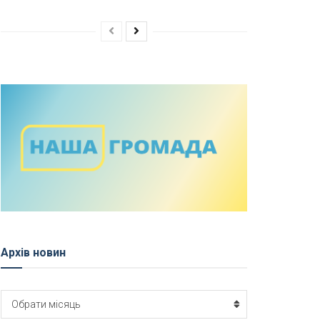
Архів новин
Архів
Обрати місяць
новин