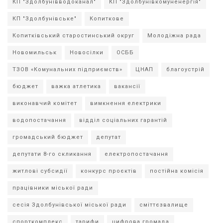
КП "Здолбунівводоканал"
КП "Здолбунівкомуненергія"
КП "Здолбунівське"
Копиткове
Копитківський старостинський округ
Молодіжна рада
Новомильськ
Новосілки
ОСББ
ТЗОВ «Комунальних підприємств»
ЦНАП
благоустрій
бюджет
важка атлетика
вакансії
виконавчий комітет
вимкнення електрики
водопостачання
відділ соціальних гарантій
громадський бюджет
депутат
депутати 8-го скликання
електропостачання
житлові субсидії
конкурс проєктів
постійна комісія
працівники міської ради
сесія Здолбунівської міської ради
сміттєзвалище
спорткомплекс
тарифи
цифрова громада