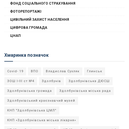
ФОНД СОЦІАЛЬНОГО СТРАХУВАННЯ
ФОТОРЕПОРТАЖІ
ЦИВІЛЬНИЙ ЗАХИСТ НАСЕЛЕННЯ
ЦИФРОВА ГРОМАДА
ЦНАП
Хмаринка позначок
Covid- 19
ВПО
Владислав Сухляк
Глинськ
ЗОШ І-ІІІ ст №4
Здолбунів
Здолбунівська ДЮСШ
Здолбунівська громада
Здолбунівська міська рада
Здолбунівський краєзнавчий музей
КНП "Здолбунівська ЦМЛ"
КНП «Здолбунівська міська лікарня»