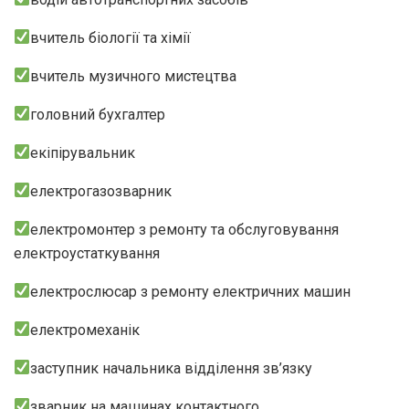
вчитель біології та хімії
вчитель музичного мистецтва
головний бухгалтер
екіпірувальник
електрогазозварник
електромонтер з ремонту та обслуговування
електроустаткування
електрослюсар з ремонту електричних машин
електромеханік
заступник начальника відділення зв’язку
зварник на машинах контактного