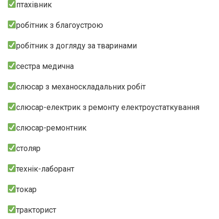
птахівник
робітник з благоустрою
робітник з догляду за тваринами
сестра медична
слюсар з механоскладальних робіт
слюсар-електрик з ремонту електроустаткування
слюсар-ремонтник
столяр
технік-лаборант
токар
тракторист