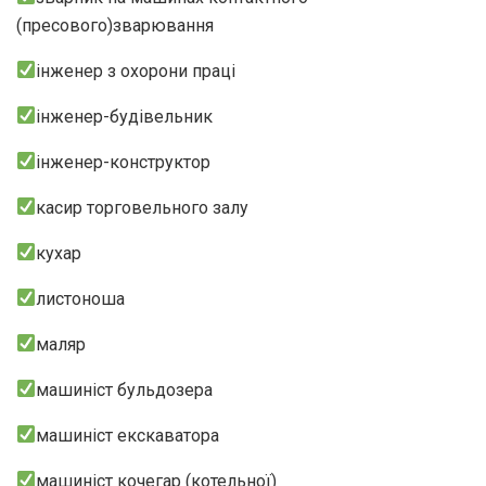
(пресового)зварювання
інженер з охорони праці
інженер-будівельник
інженер-конструктор
касир торговельного залу
кухар
листоноша
маляр
машиніст бульдозера
машиніст екскаватора
машиніст кочегар (котельної)