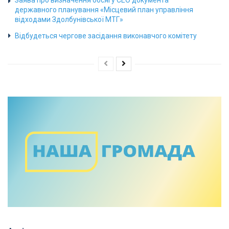
Заява про визначення обсягу СЕО документа
державного планування «Місцевий план управління
відходами Здолбунівської МТГ»
Відбудеться чергове засідання виконавчого комітету