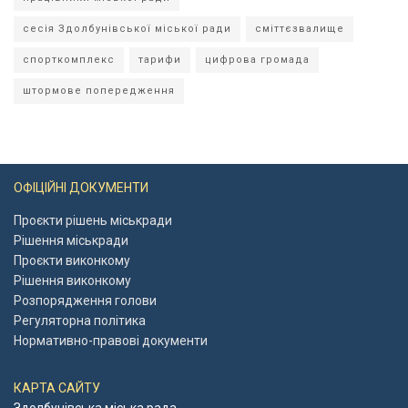
сесія Здолбунівської міської ради
сміттєзвалище
спорткомплекс
тарифи
цифрова громада
штормове попередження
ОФІЦІЙНІ ДОКУМЕНТИ
Проєкти рішень міськради
Рішення міськради
Проєкти виконкому
Рішення виконкому
Розпорядження голови
Регуляторна політика
Нормативно-правові документи
КАРТА САЙТУ