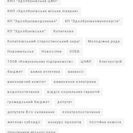
КНП "Здолбунівська ЦМЛ"
КНП «Здолбунівська міська лікарня»
КП "Здолбунівводоканал"
КП "Здолбунівкомуненергія"
КП "Здолбунівське"
Копиткове
Копитківський старостинський округ
Молодіжна рада
Новомильськ
Новосілки
ОСББ
ТЗОВ «Комунальних підприємств»
ЦНАП
благоустрій
бюджет
важка атлетика
вакансії
виконавчий комітет
вимкнення електрики
водопостачання
відділ соціальних гарантій
громадський бюджет
депутат
депутати 8-го скликання
електропостачання
житлові субсидії
конкурс проєктів
постійна комісія
працівники міської ради