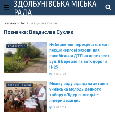
ЗДОЛБУНІВСЬКА МІСЬКА
РАДА
Головна
Тег
Владислав Сухляк
Позначка:
Владислав Сухляк
Небезпечне перехрестя: вжиті
БЛАГОУСТРІЙ
першочергові заходи для
запобігання ДТП на перехресті
вул. 8 березня та автодороги
Н-25
14.09.2021
Міську раду відвідала активна
ГОЛОВНІ НОВИНИ
учнівська молодь денного
табору «Лідер сьогодні –
лідери завжди»
19.07.2021