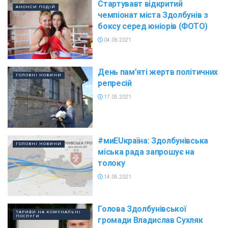
Стартувавт відкритий
АНОНСИ ПОДІЙ
чемпіонат міста Здолбунів з
боксу серед юніорів (ФОТО)
04.06.2021
День пам’яті жертв політичних
ГОЛОВНІ НОВИНИ
репресій
17.05.2021
#миEUкраїна: Здолбунівська
ГОЛОВНІ НОВИНИ
міська рада запрошує на
толоку
14.05.2021
Голова Здолбунівської
ТАРИФИ НА КОМУНАЛЬНІ
ПОСЛУГИ
громади Владислав Сухляк