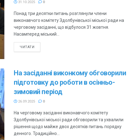
31.10.2025
0
Понад три десятки питань розглянули члени
виконавчого комітету Здолбунівської міської ради на
черговому засіданні, що відбулося 31 жовтня.
Насамперед міський...
ЧИТАТИ
На засіданні виконкому обговорили
підготовку до роботи в осінньо-
зимовий період
26.09.2025
0
На черговому засіданні виконавчого комітету
Здолбунівської міської ради обговорили та ухвалили
рішення щодо майже двох десятків питань порядку
денного. Традиційно...