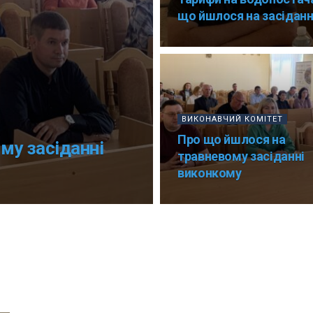
що йшлося на засіданн
ВИКОНАВЧИЙ КОМІТЕТ
Про що йшлося на
му засіданні
травневому засіданні
виконкому