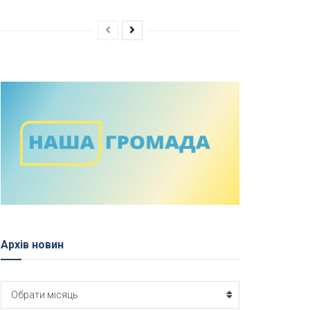
Архів новин
Архів
Обрати місяць
новин