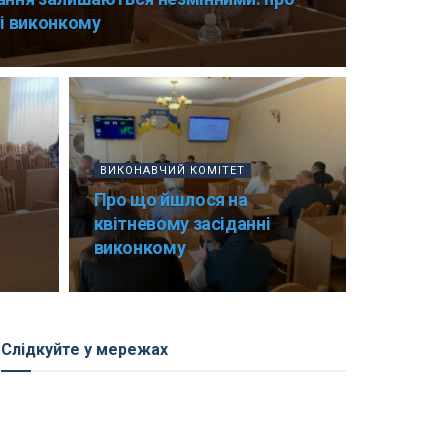
і виконкому
ВИКОНАВЧИЙ КОМІТЕТ
Про що йшлося на
квітневому засіданні
виконкому
Слідкуйте у мережах