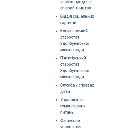
та міжнародного
співробітництва
Відділ соціальних
гарантій
Копитківський
старостат
Здолбунівської
міської ради
П'ятигірський
старостат
Здолбунівської
міської ради
Служба у справах
дітей
Управління з
гуманітарних
питань
Фінансове
управління