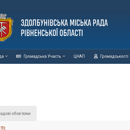
да
Громадська Участь
ЦНАП
Громадськості
адові обов'язки
ТІ: