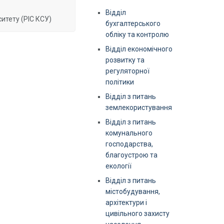
Відділ
итету (РІС КСУ)
бухгалтерського
обліку та контролю
Відділ економічного
розвитку та
регуляторної
політики
Відділ з питань
землекористування
Відділ з питань
комунального
господарства,
благоустрою та
екології
Відділ з питань
містобудування,
архітектури і
цивільного захисту