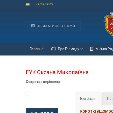
Карта сайту
ЗВ'ЯЗАТИСЯ З НАМИ
Головна
Про Громаду
Міська Ра
ГУК Оксана Миколаївна
Секретар керівника
Біографія
Пос
КОРОТКІ ВІДОМОС
ПРО ВІДДІЛ