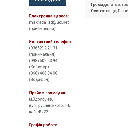
Громадянство:
гро
Освіта:
вища, Рівне
Електронна адреса:
miskrada_zd@ukr.net
(приймальня)
Контактний телефон:
(03652) 2 21 31
(приймальня)
(098) 502 53 94
(Київстар)
(066) 406 34 08
(Водафон)
Прийом громадян:
м.Здолбунів,
вул.Грушевського, 14,
каб. №222
Графік роботи: