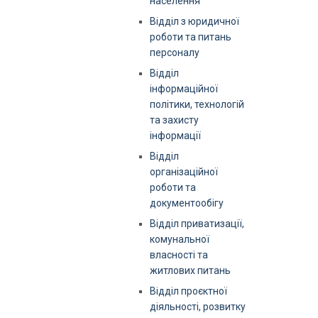
населення
Відділ з юридичної
роботи та питань
персоналу
Відділ
інформаційної
політики, технологій
та захисту
інформації
Відділ
організаційної
роботи та
документообігу
Відділ приватизації,
комунальної
власності та
житлових питань
Відділ проєктної
діяльності, розвитку