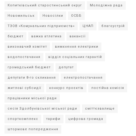
Копитківський старостинський округ
Молодіжна рада
Новомильськ
Новосілки
ОСББ
ТЗОВ «Комунальних підприємств»
ЦНАП
благоустрій
бюджет
важка атлетика
вакансії
виконавчий комітет
вимкнення електрики
водопостачання
відділ соціальних гарантій
громадський бюджет
депутат
депутати 8-го скликання
електропостачання
житлові субсидії
конкурс проєктів
постійна комісія
працівники міської ради
сесія Здолбунівської міської ради
сміттєзвалище
спорткомплекс
тарифи
цифрова громада
штормове попередження