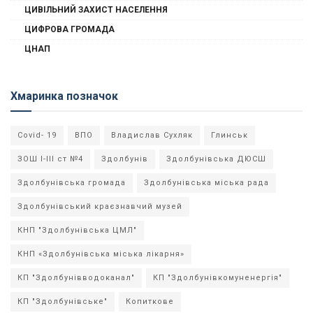
ЦИВІЛЬНИЙ ЗАХИСТ НАСЕЛЕННЯ
ЦИФРОВА ГРОМАДА
ЦНАП
Хмаринка позначок
Covid- 19
ВПО
Владислав Сухляк
Глинськ
ЗОШ І-ІІІ ст №4
Здолбунів
Здолбунівська ДЮСШ
Здолбунівська громада
Здолбунівська міська рада
Здолбунівський краєзнавчий музей
КНП "Здолбунівська ЦМЛ"
КНП «Здолбунівська міська лікарня»
КП "Здолбунівводоканал"
КП "Здолбунівкомуненергія"
КП "Здолбунівське"
Копиткове