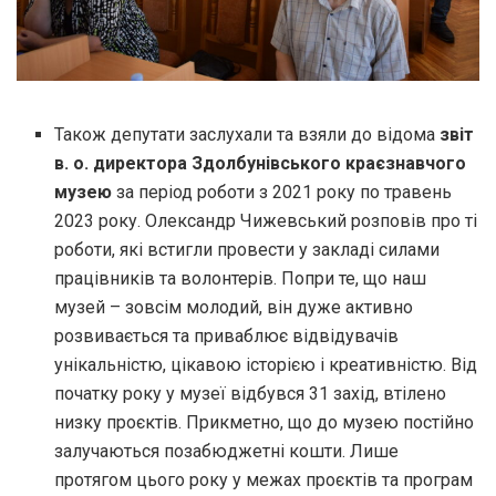
Також депутати заслухали та взяли до відома
звіт
в. о. директора Здолбунівського краєзнавчого
музею
за період роботи з 2021 року по травень
2023 року. Олександр Чижевський розповів про ті
роботи, які встигли провести у закладі силами
працівників та волонтерів. Попри те, що наш
музей – зовсім молодий, він дуже активно
розвивається та приваблює відвідувачів
унікальністю, цікавою історією і креативністю. Від
початку року у музеї відбувся 31 захід, втілено
низку проєктів. Прикметно, що до музею постійно
залучаються позабюджетні кошти. Лише
протягом цього року у межах проєктів та програм