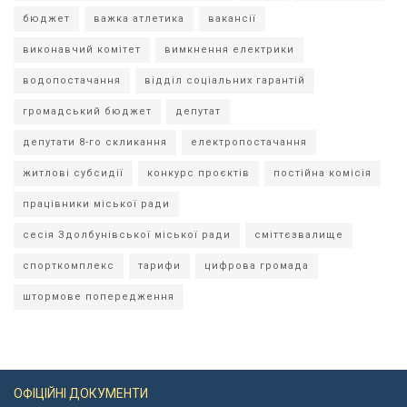
бюджет
важка атлетика
вакансії
виконавчий комітет
вимкнення електрики
водопостачання
відділ соціальних гарантій
громадський бюджет
депутат
депутати 8-го скликання
електропостачання
житлові субсидії
конкурс проєктів
постійна комісія
працівники міської ради
сесія Здолбунівської міської ради
сміттєзвалище
спорткомплекс
тарифи
цифрова громада
штормове попередження
ОФІЦІЙНІ ДОКУМЕНТИ