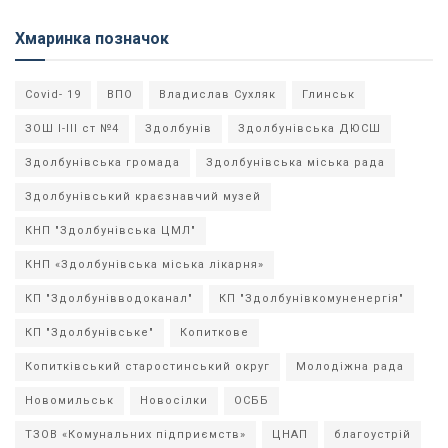
Хмаринка позначок
Covid- 19
ВПО
Владислав Сухляк
Глинськ
ЗОШ І-ІІІ ст №4
Здолбунів
Здолбунівська ДЮСШ
Здолбунівська громада
Здолбунівська міська рада
Здолбунівський краєзнавчий музей
КНП "Здолбунівська ЦМЛ"
КНП «Здолбунівська міська лікарня»
КП "Здолбунівводоканал"
КП "Здолбунівкомуненергія"
КП "Здолбунівське"
Копиткове
Копитківський старостинський округ
Молодіжна рада
Новомильськ
Новосілки
ОСББ
ТЗОВ «Комунальних підприємств»
ЦНАП
благоустрій