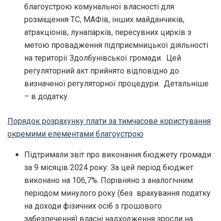
благоустрою комунальної власності для
розміщення ТС, МАФів, інших майданчиків,
атракціонів, лунапарків, пересувних цирків з
метою провадження підприємницької діяльності
на території Здолбунівської громади. Цей
регуляторний акт прийнято відповідно до
визначеної регуляторної процедури. Детальніше
– в додатку.
Порядок розрахунку плати за тимчасове користування
окремими елементами благоустрою
Підтримали звіт про виконання бюджету громади
за 9 місяців 2024 року. За цей період бюджет
виконано на 106,7%. Порівняно з аналогічним
періодом минулого року (без врахування податку
на доходи фізичних осіб з грошового
забезпечення) власні надходження зросли на