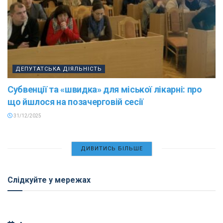
ДЕПУТАТСЬКА ДІЯЛЬНІСТЬ
Субвенції та «швидка» для міської лікарні: про
що йшлося на позачерговій сесії
31/12/2025
ДИВИТИСЬ БІЛЬШЕ
Слідкуйте у мережах