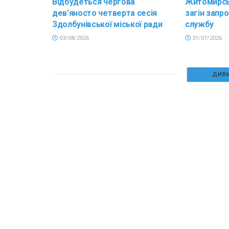
Відбудеться чергова
Житомирсь
дев’яносто четверта сесія
загін запр
Здолбунівської міської ради
службу
03/08/2026
31/07/2026
ДИВИ