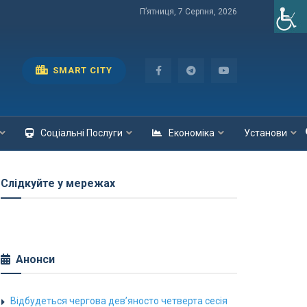
П’ятниця, 7 Серпня, 2026
SMART CITY
Соціальні Послуги
Економіка
Установи
Слідкуйте у мережах
Анонси
Відбудеться чергова дев’яносто четверта сесія