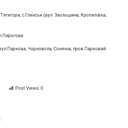
с.П’ятигори, с.Глинськ (вул. Заольшина, Кропилівка,
ул.Пирогова
 вул.Паркова, Чорновола, Сонячна, пров.Парковий
Post Views:
0