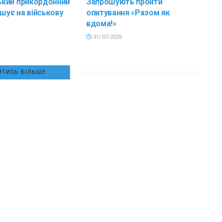
кий прикордонний
Запрошують пройти
ошує на військову
опитування «Разом як
вдома!»
31/07/2026
ТИСЬ БІЛЬШЕ