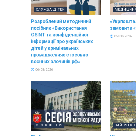
СЛУЖБА ДІТЕЙ
МЕДИЦИН
Розроблений методичний
«Укрпошта.
посібник «Використання
замовити «
OSINT та конфіденційної
05/08/2026
інформації про українських
дітей у кримінальних
провадженнях стосовно
воєнних злочинів рф»
06/08/2026
ОГОЛОШЕННЯ
ЗАЙНЯТІС