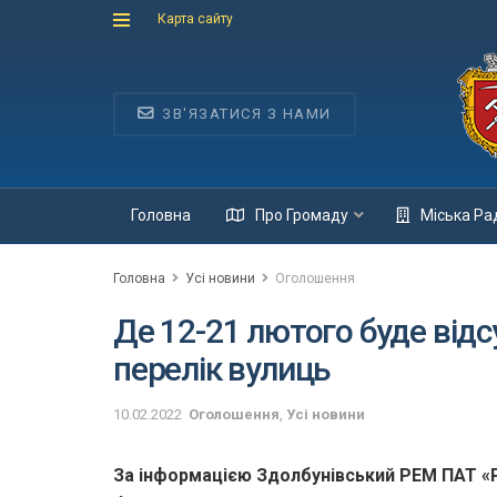
Карта сайту
ЗВ'ЯЗАТИСЯ З НАМИ
Головна
Про Громаду
Міська Ра
Головна
Усі новини
Оголошення
Де 12-21 лютого буде від
перелік вулиць
10.02.2022
Оголошення
,
Усі новини
За інформацією Здолбунівський РЕМ ПАТ «