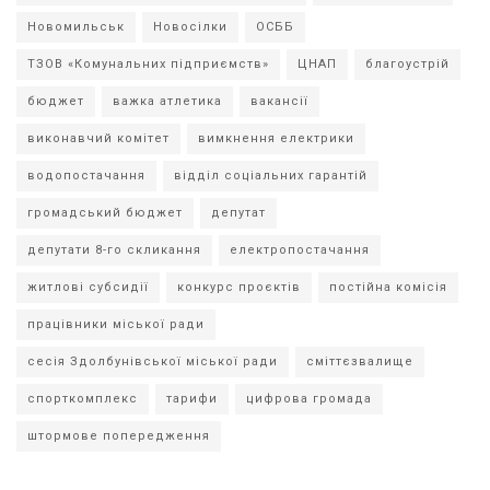
Новомильськ
Новосілки
ОСББ
ТЗОВ «Комунальних підприємств»
ЦНАП
благоустрій
бюджет
важка атлетика
вакансії
виконавчий комітет
вимкнення електрики
водопостачання
відділ соціальних гарантій
громадський бюджет
депутат
депутати 8-го скликання
електропостачання
житлові субсидії
конкурс проєктів
постійна комісія
працівники міської ради
сесія Здолбунівської міської ради
сміттєзвалище
спорткомплекс
тарифи
цифрова громада
штормове попередження