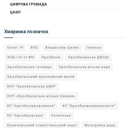
ЦИФРОВА ГРОМАДА
ЦНАП
Хмаринка позначок
Covid- 19
ВПО
Владислав Сухляк
Глинськ
ЗОШ І-ІІІ ст №4
Здолбунів
Здолбунівська ДЮСШ
Здолбунівська громада
Здолбунівська міська рада
Здолбунівський краєзнавчий музей
КНП "Здолбунівська ЦМЛ"
КНП «Здолбунівська міська лікарня»
КП "Здолбунівводоканал"
КП "Здолбунівкомуненергія"
КП "Здолбунівське"
Копиткове
Копитківський старостинський округ
Молодіжна рада