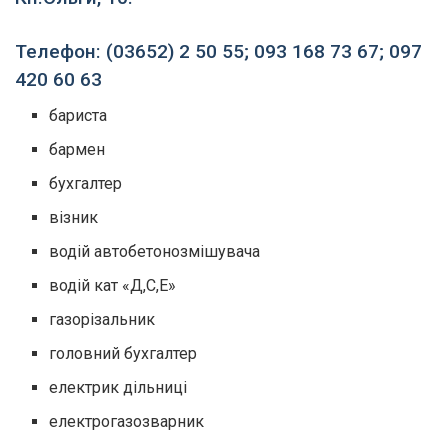
Телефон: (03652) 2 50 55; 093 168 73 67; 097
420 60 63
бариста
бармен
бухгалтер
візник
водій автобетонозмішувача
водій кат «Д,С,Е»
газорізальник
головний бухгалтер
електрик дільниці
електрогазозварник