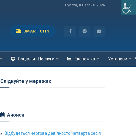
Субота, 8 Серпня, 2026
SMART CITY
Соціальні Послуги
Економіка
Установи
Слідкуйте у мережах
Анонси
Відбудеться чергова дев’яносто четверта сесія