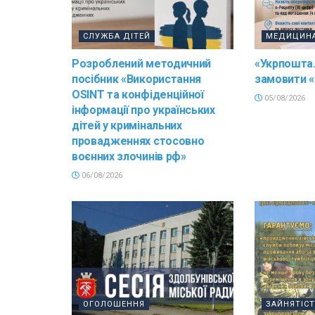
СЛУЖБА ДІТЕЙ
МЕДИЦИН
Розроблений методичний
«Укрпошта.
посібник «Використання
замовити «
OSINT та конфіденційної
05/08/2026
інформації про українських
дітей у кримінальних
провадженнях стосовно
воєнних злочинів рф»
06/08/2026
ОГОЛОШЕННЯ
ЗАЙНЯТІС