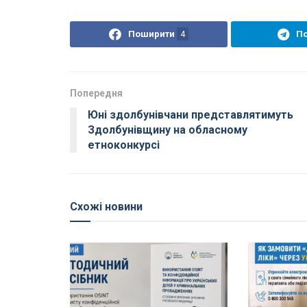
Поширити
4
П
Попередня
Юні здолбунівчани представлятимуть
Здолбунівщину на обласному
етноконкурсі
Схожі новини