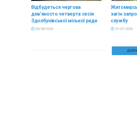
Відбудеться чергова
Житомирсь
дев’яносто четверта сесія
загін запр
Здолбунівської міської ради
службу
03/08/2026
31/07/2026
ДИВИ