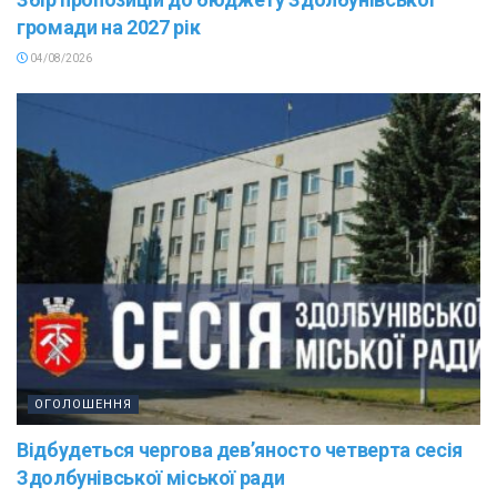
громади на 2027 рік
04/08/2026
ОГОЛОШЕННЯ
Відбудеться чергова дев’яносто четверта сесія
Здолбунівської міської ради