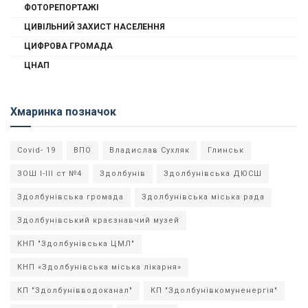
ФОТОРЕПОРТАЖІ
ЦИВІЛЬНИЙ ЗАХИСТ НАСЕЛЕННЯ
ЦИФРОВА ГРОМАДА
ЦНАП
Хмаринка позначок
Covid- 19
ВПО
Владислав Сухляк
Глинськ
ЗОШ І-ІІІ ст №4
Здолбунів
Здолбунівська ДЮСШ
Здолбунівська громада
Здолбунівська міська рада
Здолбунівський краєзнавчий музей
КНП "Здолбунівська ЦМЛ"
КНП «Здолбунівська міська лікарня»
КП "Здолбунівводоканал"
КП "Здолбунівкомуненергія"