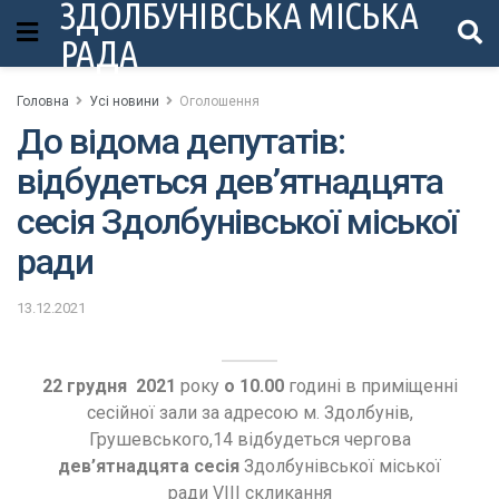
ЗДОЛБУНІВСЬКА МІСЬКА
РАДА
Головна
Усі новини
Оголошення
До відома депутатів:
відбудеться дев’ятнадцята
сесія Здолбунівської міської
ради
13.12.2021
22 грудня 2021
року
о 10.00
годині в приміщенні
сесійної зали за адресою м. Здолбунів,
Грушевського,14 відбудеться чергова
дев’ятнадцята сесія
Здолбунівської міської
ради VІІІ скликання