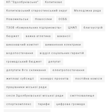
КП "Здолбунівське"
Копиткове
Копитківський старостинський округ
Молодіжна рада
Новомильськ
Новосілки
ОСББ
ТЗОВ «Комунальних підприємств»
ЦНАП
благоустрій
бюджет
важка атлетика
вакансії
виконавчий комітет
вимкнення електрики
водопостачання
відділ соціальних гарантій
громадський бюджет
депутат
депутати 8-го скликання
електропостачання
житлові субсидії
конкурс проєктів
постійна комісія
працівники міської ради
сесія Здолбунівської міської ради
сміттєзвалище
спорткомплекс
тарифи
цифрова громада