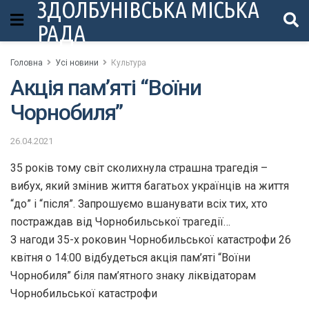
ЗДОЛБУНІВСЬКА МІСЬКА
РАДА
Головна
Усі новини
Культура
Акція пам’яті “Воїни
Чорнобиля”
26.04.2021
35 років тому світ сколихнула страшна трагедія –
вибух, який змінив життя багатьох українців на життя
“до” і “після”. Запрошуємо вшанувати всіх тих, хто
постраждав від Чорнобильської трагедії…
З нагоди 35-х роковин Чорнобильської катастрофи 26
квітня о 14:00 відбудеться акція пам’яті “Воїни
Чорнобиля” біля пам’ятного знаку ліквідаторам
Чорнобильської катастрофи