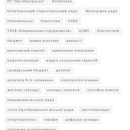
КП "Здолбунівське"
Копиткове
Копитківський старостинський округ
Молодіжна рада
Новомильськ
Новосілки
ОСББ
ТЗОВ «Комунальних підприємств»
ЦНАП
благоустрій
бюджет
важка атлетика
вакансії
виконавчий комітет
вимкнення електрики
водопостачання
відділ соціальних гарантій
громадський бюджет
депутат
депутати 8-го скликання
електропостачання
житлові субсидії
конкурс проєктів
постійна комісія
працівники міської ради
сесія Здолбунівської міської ради
сміттєзвалище
спорткомплекс
тарифи
цифрова громада
штормове попередження