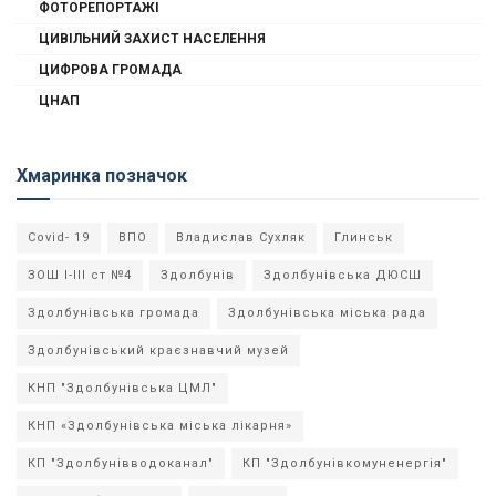
ФОТОРЕПОРТАЖІ
ЦИВІЛЬНИЙ ЗАХИСТ НАСЕЛЕННЯ
ЦИФРОВА ГРОМАДА
ЦНАП
Хмаринка позначок
Covid- 19
ВПО
Владислав Сухляк
Глинськ
ЗОШ І-ІІІ ст №4
Здолбунів
Здолбунівська ДЮСШ
Здолбунівська громада
Здолбунівська міська рада
Здолбунівський краєзнавчий музей
КНП "Здолбунівська ЦМЛ"
КНП «Здолбунівська міська лікарня»
КП "Здолбунівводоканал"
КП "Здолбунівкомуненергія"