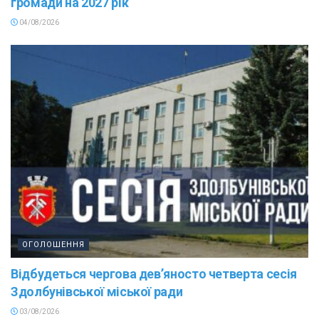
громади на 2027 рік
04/08/2026
ОГОЛОШЕННЯ
Відбудеться чергова дев’яносто четверта сесія
Здолбунівської міської ради
03/08/2026