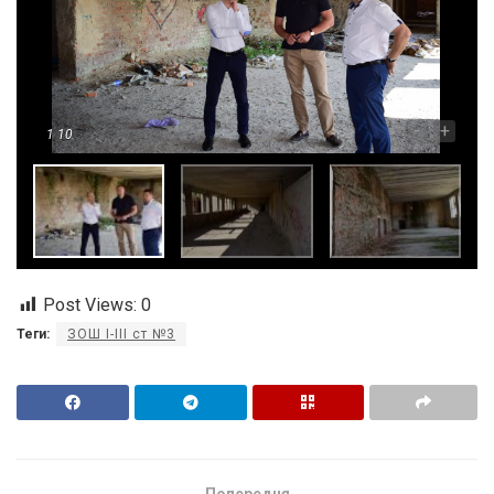
-
+
1
10
Post Views:
0
Теги:
ЗОШ І-ІІІ ст №3