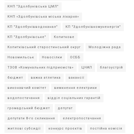
КНП "Здолбунівська ЦМЛ"
КНП «Здолбунівська міська лікарня»
КП "Здолбунівводоканал"
КП "Здолбунівкомуненергія"
КП "Здолбунівське"
Копиткове
Копитківський старостинський округ
Молодіжна рада
Новомильськ
Новосілки
ОСББ
ТЗОВ «Комунальних підприємств»
ЦНАП
благоустрій
бюджет
важка атлетика
вакансії
виконавчий комітет
вимкнення електрики
водопостачання
відділ соціальних гарантій
громадський бюджет
депутат
депутати 8-го скликання
електропостачання
житлові субсидії
конкурс проєктів
постійна комісія