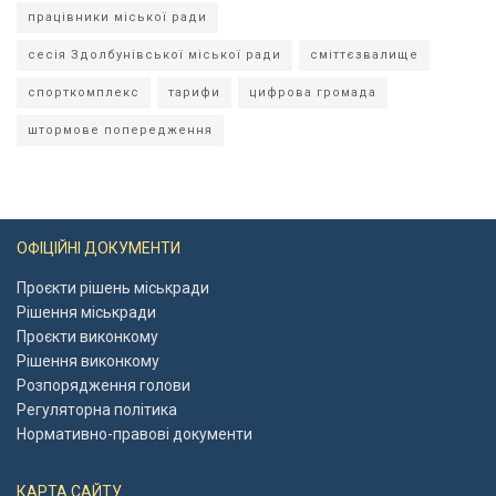
працівники міської ради
сесія Здолбунівської міської ради
сміттєзвалище
спорткомплекс
тарифи
цифрова громада
штормове попередження
ОФІЦІЙНІ ДОКУМЕНТИ
Проєкти рішень міськради
Рішення міськради
Проєкти виконкому
Рішення виконкому
Розпорядження голови
Регуляторна політика
Нормативно-правові документи
КАРТА САЙТУ