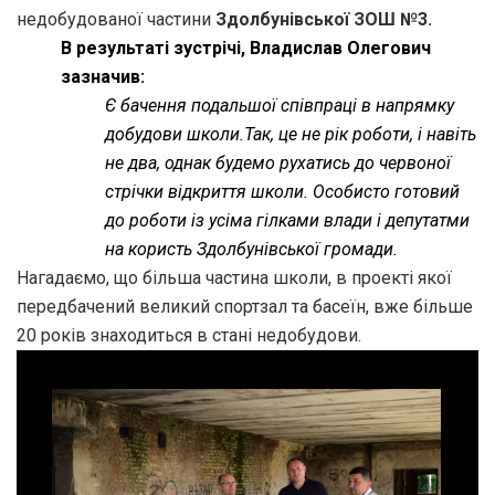
недобудованої частини
Здолбунівської ЗОШ №3.
В результаті зустрічі, Владислав Олегович
зазначив:
Є бачення подальшої співпраці в напрямку
добудови школи.Так, це не рік роботи, і навіть
не два, однак будемо рухатись до червоної
стрічки відкриття школи. Особисто готовий
до роботи із усіма гілками влади і депутатми
на користь Здолбунівської громади.
Нагадаємо, що більша частина школи, в проекті якої
передбачений великий спортзал та басеїн, вже більше
20 років знаходиться в стані недобудови.