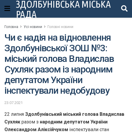
ЗДОЛБУНІВСЬКА МІСЬКА
РАДА
Головна
Усі новини
Головні новини
Чи є надія на відновлення
Здолбунівської ЗОШ №3:
міський голова Владислав
Сухляк разом із народним
депутатом України
інспектували недобудову
23.07.2021
22 липня
Здолбунівський міський голова Владислав
Сухляк
разом з
народним депутатом України
Олександром Аліксійчуком
інспектували стан