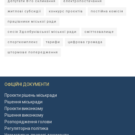
депутати 8-го скликання
електропостачання
житлові субсидії
конкурс проєктів
постійна комісія
працівники міської ради
сесія Здолбунівської міської ради
сміттєзвалище
спорткомплекс
тарифи
цифрова громада
штормове попередження
ОФІЦІЙНІ ДОКУМЕНТИ
Проєкти рішень міськради
Рішення міськради
Проєкти виконкому
Рішення виконкому
Розпорядження голови
Регуляторна політика