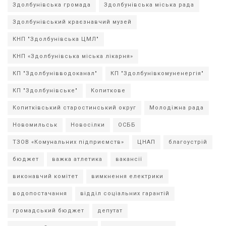
Здолбунівська громада
Здолбунівська міська рада
Здолбунівський краєзнавчий музей
КНП "Здолбунівська ЦМЛ"
КНП «Здолбунівська міська лікарня»
КП "Здолбунівводоканал"
КП "Здолбунівкомуненергія"
КП "Здолбунівське"
Копиткове
Копитківський старостинський округ
Молодіжна рада
Новомильськ
Новосілки
ОСББ
ТЗОВ «Комунальних підприємств»
ЦНАП
благоустрій
бюджет
важка атлетика
вакансії
виконавчий комітет
вимкнення електрики
водопостачання
відділ соціальних гарантій
громадський бюджет
депутат