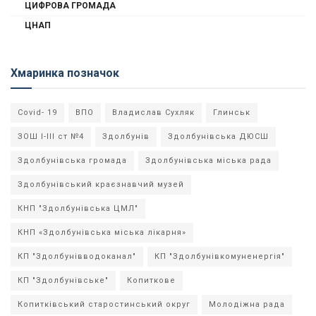
ЦИФРОВА ГРОМАДА
ЦНАП
Хмаринка позначок
Covid- 19
ВПО
Владислав Сухляк
Глинськ
ЗОШ І-ІІІ ст №4
Здолбунів
Здолбунівська ДЮСШ
Здолбунівська громада
Здолбунівська міська рада
Здолбунівський краєзнавчий музей
КНП "Здолбунівська ЦМЛ"
КНП «Здолбунівська міська лікарня»
КП "Здолбунівводоканал"
КП "Здолбунівкомуненергія"
КП "Здолбунівське"
Копиткове
Копитківський старостинський округ
Молодіжна рада