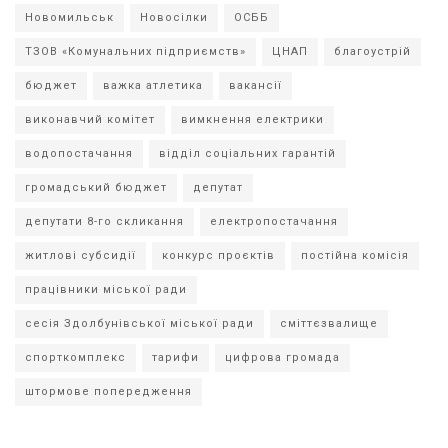
Новомильськ
Новосілки
ОСББ
ТЗОВ «Комунальних підприємств»
ЦНАП
благоустрій
бюджет
важка атлетика
вакансії
виконавчий комітет
вимкнення електрики
водопостачання
відділ соціальних гарантій
громадський бюджет
депутат
депутати 8-го скликання
електропостачання
житлові субсидії
конкурс проєктів
постійна комісія
працівники міської ради
сесія Здолбунівської міської ради
сміттєзвалище
спорткомплекс
тарифи
цифрова громада
штормове попередження