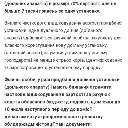
(доїльних апаратів) в розмірі 70% вартості, але не
більше 7 тисяч гривень за одну установку.
Виплата часткового відшкодування вартості придбаної
установки індивідуального доїння (доїльного
апарату) здійснюється фізичній особі за закуплену для
власного користування нову доїльну установку
(доїльний апарат), за умови утримання у своєму
господарстві не менш як трьох корів, ідентифікованих
та зареєстрованих в установленому порядку.
Фізичні особи, у разі придбання доїльної установки
(доїльного апарату) і мають бажання отримати
часткове відшкодування її вартості за рахунок
коштів обласного бюджету, подають щомісяця до
10 числа наступного періоду до комісії
департаменту агропромислового розвитку
облдержадміністрації такі документи: