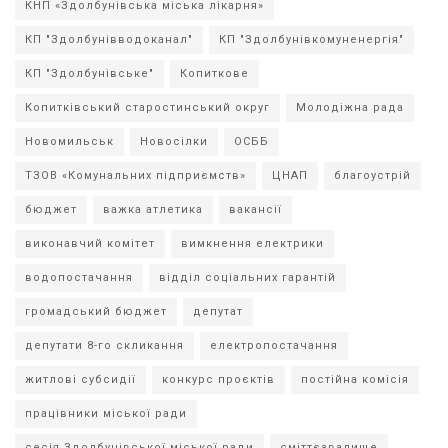
КНП «Здолбунівська міська лікарня»
КП "Здолбунівводоканал"
КП "Здолбунівкомуненергія"
КП "Здолбунівське"
Копиткове
Копитківський старостинський округ
Молодіжна рада
Новомильськ
Новосілки
ОСББ
ТЗОВ «Комунальних підприємств»
ЦНАП
благоустрій
бюджет
важка атлетика
вакансії
виконавчий комітет
вимкнення електрики
водопостачання
відділ соціальних гарантій
громадський бюджет
депутат
депутати 8-го скликання
електропостачання
житлові субсидії
конкурс проєктів
постійна комісія
працівники міської ради
сесія Здолбунівської міської ради
сміттєзвалище