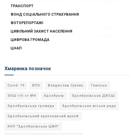
ТРАНСПОРТ
ФОНД СОЦІАЛЬНОГО СТРАХУВАННЯ
ФОТОРЕПОРТАЖІ
ЦИВІЛЬНИЙ ЗАХИСТ НАСЕЛЕННЯ
ЦИФРОВА ГРОМАДА
ЦНАП
Хмаринка позначок
Covid- 19
ВПО
Владислав Сухляк
Глинськ
ЗОШ І-ІІІ ст №4
Здолбунів
Здолбунівська ДЮСШ
Здолбунівська громада
Здолбунівська міська рада
Здолбунівський краєзнавчий музей
КНП "Здолбунівська ЦМЛ"