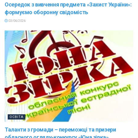
Осередок з вивчення предмета «Захист України»:
формуємо оборонну свідомість
03/06/2026
ОСВІТА
Таланти з громади – переможці та призери
обласного огляду-конкурсу «Юна зірка»