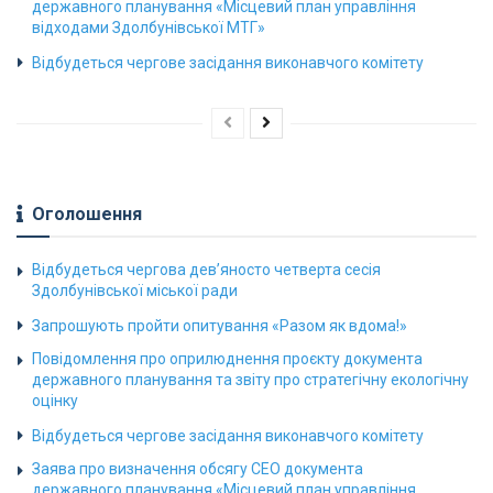
державного планування «Місцевий план управління
відходами Здолбунівської МТГ»
Відбудеться чергове засідання виконавчого комітету
Оголошення
Відбудеться чергова дев’яносто четверта сесія
Здолбунівської міської ради
Запрошують пройти опитування «Разом як вдома!»
Повідомлення про оприлюднення проєкту документа
державного планування та звіту про стратегічну екологічну
оцінку
Відбудеться чергове засідання виконавчого комітету
Заява про визначення обсягу СЕО документа
державного планування «Місцевий план управління