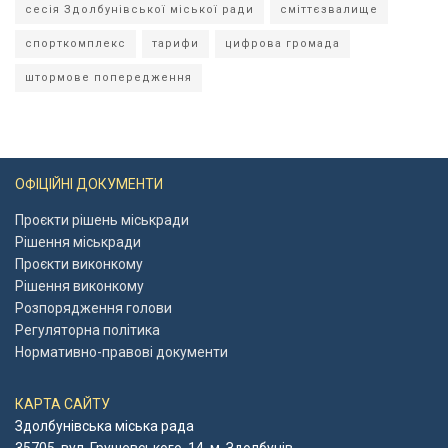
сесія Здолбунівської міської ради
сміттєзвалище
спорткомплекс
тарифи
цифрова громада
штормове попередження
ОФІЦІЙНІ ДОКУМЕНТИ
Проєкти рішень міськради
Рішення міськради
Проєкти виконкому
Рішення виконкому
Розпорядження голови
Регуляторна політика
Нормативно-правові документи
КАРТА САЙТУ
Здолбунівська міська рада