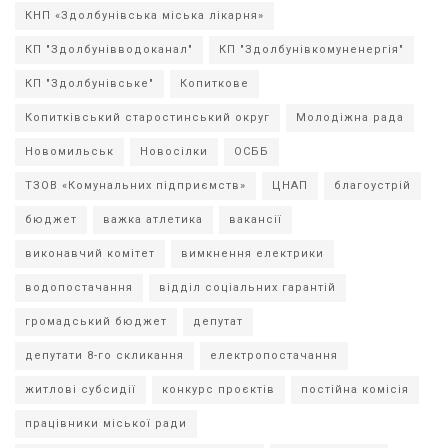
КНП «Здолбунівська міська лікарня»
КП "Здолбунівводоканал"
КП "Здолбунівкомуненергія"
КП "Здолбунівське"
Копиткове
Копитківський старостинський округ
Молодіжна рада
Новомильськ
Новосілки
ОСББ
ТЗОВ «Комунальних підприємств»
ЦНАП
благоустрій
бюджет
важка атлетика
вакансії
виконавчий комітет
вимкнення електрики
водопостачання
відділ соціальних гарантій
громадський бюджет
депутат
депутати 8-го скликання
електропостачання
житлові субсидії
конкурс проєктів
постійна комісія
працівники міської ради