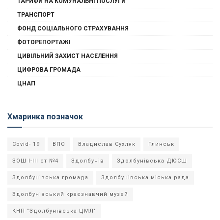
ТАРИФИ НА КОМУНАЛЬНІ ПОСЛУГИ
ТРАНСПОРТ
ФОНД СОЦІАЛЬНОГО СТРАХУВАННЯ
ФОТОРЕПОРТАЖІ
ЦИВІЛЬНИЙ ЗАХИСТ НАСЕЛЕННЯ
ЦИФРОВА ГРОМАДА
ЦНАП
Хмаринка позначок
Covid- 19
ВПО
Владислав Сухляк
Глинськ
ЗОШ І-ІІІ ст №4
Здолбунів
Здолбунівська ДЮСШ
Здолбунівська громада
Здолбунівська міська рада
Здолбунівський краєзнавчий музей
КНП "Здолбунівська ЦМЛ"