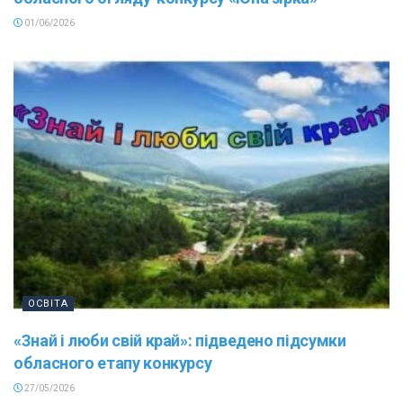
01/06/2026
ОСВІТА
«Знай і люби свій край»: підведено підсумки
обласного етапу конкурсу
27/05/2026