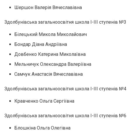
Шершон Валерія Вячеславівна
Здолбунівська загальноосвітня школа І-ІІІ ступенів №3
Білецький Микола Миколайович
Бондар Діана Андріївна
Довбенко Катерина Миколаївна
Мельничук Олександра Валеріївна
Самчук Анастасія Вячеславівна
Здолбунівська загальноосвітня школа І-ІІІ ступенів №4
Кравченко Ольга Сергіївна
Здолбунівська загальноосвітня школа І-ІІІ ступенів №6
Блошкіна Ольга Олегівна