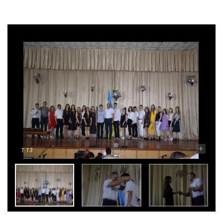
-
+
1
13