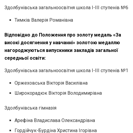
Здолбунівська загальноосвітня школа І-ІІІ ступенів №6
Тимків Валерія Романівна
Відповідно до Положення про золоту медаль «За
високі досягнення у навчанні» золотою медаллю
нагороджуються випускники закладів загальної
середньої освіти:
Здолбунівська загальноосвітня школа І-ІІІ ступенів №1
Оржеховська Вікторія Василівна
Широкорадюк Вікторія Володимирівна
Здолбунівська гімназія
Арефіна Владислава Олександрівна
Гордійчук-Бурдіна Христина Ігорівна