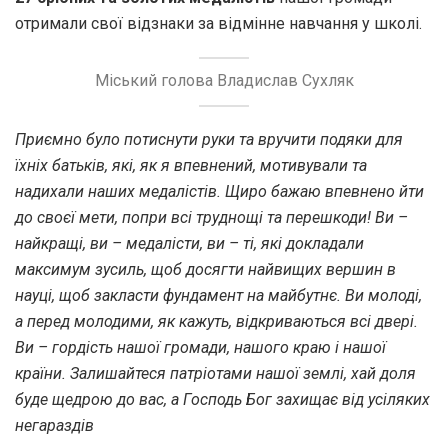
отримали свої відзнаки за відмінне навчання у школі.
Міський голова Владислав Сухляк
Приємно було потиснути руки та вручити подяки для
їхніх батьків, які, як я впевнений, мотивували та
надихали наших медалістів. Щиро бажаю впевнено йти
до своєї мети, попри всі труднощі та перешкоди! Ви –
найкращі, ви – медалісти, ви – ті, які докладали
максимум зусиль, щоб досягти найвищих вершин в
науці, щоб закласти фундамент на майбутнє. Ви молоді,
а перед молодими, як кажуть, відкриваються всі двері.
Ви – гордість нашої громади, нашого краю і нашої
країни. Залишайтеся патріотами нашої землі, хай доля
буде щедрою до вас, а Господь Бог захищає від усіляких
негараздів