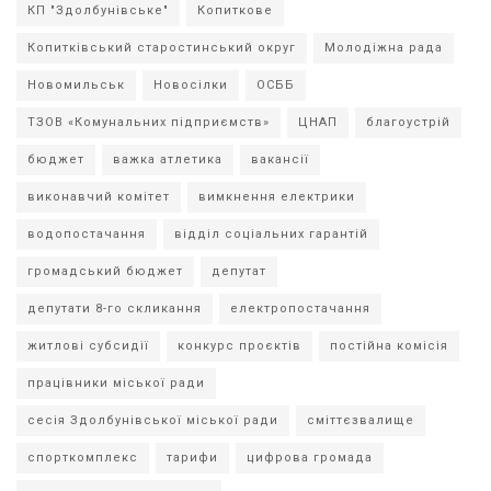
КП "Здолбунівське"
Копиткове
Копитківський старостинський округ
Молодіжна рада
Новомильськ
Новосілки
ОСББ
ТЗОВ «Комунальних підприємств»
ЦНАП
благоустрій
бюджет
важка атлетика
вакансії
виконавчий комітет
вимкнення електрики
водопостачання
відділ соціальних гарантій
громадський бюджет
депутат
депутати 8-го скликання
електропостачання
житлові субсидії
конкурс проєктів
постійна комісія
працівники міської ради
сесія Здолбунівської міської ради
сміттєзвалище
спорткомплекс
тарифи
цифрова громада