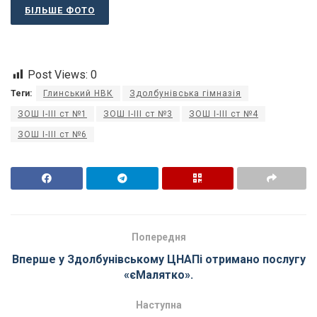
БІЛЬШЕ ФОТО
Post Views:
0
Теги:
Глинський НВК
Здолбунівська гімназія
ЗОШ І-ІІІ ст №1
ЗОШ І-ІІІ ст №3
ЗОШ І-ІІІ ст №4
ЗОШ І-ІІІ ст №6
Попередня
Вперше у Здолбунівському ЦНАПі отримано послугу
«єМалятко».
Наступна