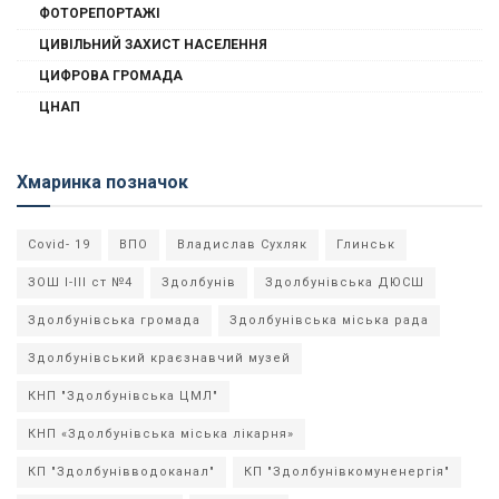
ФОТОРЕПОРТАЖІ
ЦИВІЛЬНИЙ ЗАХИСТ НАСЕЛЕННЯ
ЦИФРОВА ГРОМАДА
ЦНАП
Хмаринка позначок
Covid- 19
ВПО
Владислав Сухляк
Глинськ
ЗОШ І-ІІІ ст №4
Здолбунів
Здолбунівська ДЮСШ
Здолбунівська громада
Здолбунівська міська рада
Здолбунівський краєзнавчий музей
КНП "Здолбунівська ЦМЛ"
КНП «Здолбунівська міська лікарня»
КП "Здолбунівводоканал"
КП "Здолбунівкомуненергія"