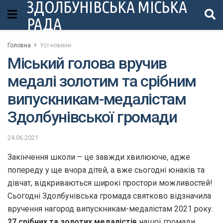
ЗДОЛБУНІВСЬКА МІСЬКА
РАДА
Головна
Усі новини
Міський голова вручив
медалі золотим та срібним
випускникам-медалістам
Здолбунівської громади
24.06.2021
Закінчення школи – це завжди хвилююче, адже
попереду у ще вчора дітей, а вже сьогодні юнаків та
дівчат, відкриваються широкі простори можливостей!
Сьогодні Здолбунівська громада святково відзначила
вручення нагород випускникам-медалістам 2021 року.
27 срібних та золотих медалістів
нашої громади