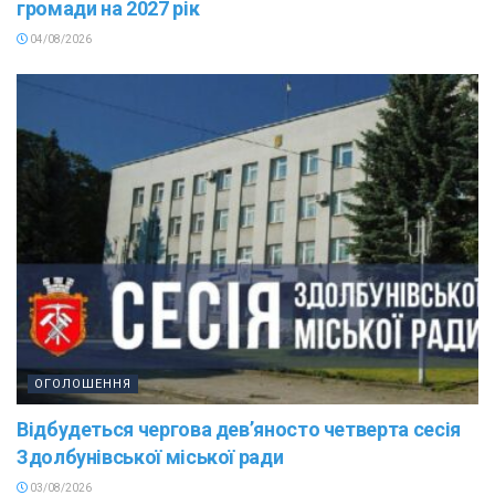
громади на 2027 рік
04/08/2026
ОГОЛОШЕННЯ
Відбудеться чергова дев’яносто четверта сесія
Здолбунівської міської ради
03/08/2026