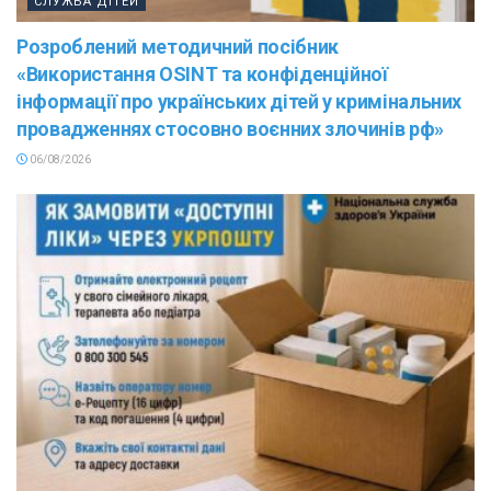
СЛУЖБА ДІТЕЙ
Розроблений методичний посібник
«Використання OSINT та конфіденційної
інформації про українських дітей у кримінальних
провадженнях стосовно воєнних злочинів рф»
06/08/2026