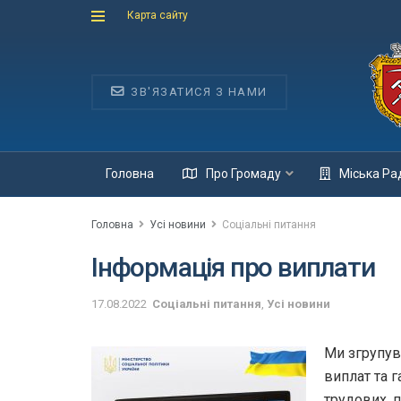
Карта сайту
ЗВ'ЯЗАТИСЯ З НАМИ
Головна
Про Громаду
Міська Ра
Головна
Усі новини
Соціальні питання
Інформація про виплати
17.08.2022
Соціальні питання
,
Усі новини
Ми згрупув
виплат та 
трудових, п