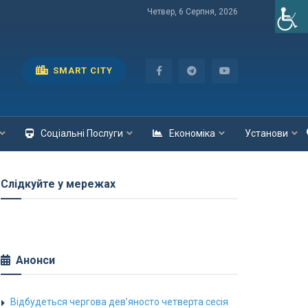
Четвер, 6 Серпня, 2026
SMART CITY
Соціальні Послуги
Економіка
Установи
Слідкуйте у мережах
Анонси
Відбудеться чергова дев’яносто четверта сесія