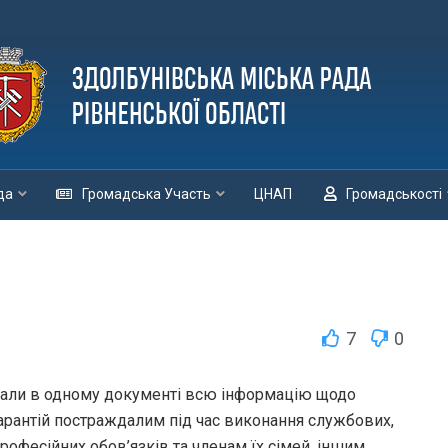
да
Громадська Участь
ЦНАП
Громадськості
7
0
али в одному документі всю інформацію щодо
гарантій постраждалим під час виконання службових,
рофесійних обов’язків та членам їх сімей, іншим