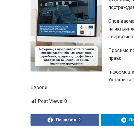
постражда
Сподіваємо
на які випл
звертатися
Просимо по
права.
Інформацію
України та
Європи.
Post Views:
0
Поширити
2
П