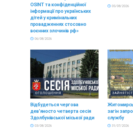
OSINT та конфіденційної
05/08/2026
інформації про українських
дітей у кримінальних
провадженнях стосовно
воєнних злочинів рф»
06/08/2026
ОГОЛОШЕННЯ
ЗАЙНЯТІС
Відбудеться чергова
Житомирсь
дев’яносто четверта сесія
загін запр
Здолбунівської міської ради
службу
03/08/2026
31/07/2026