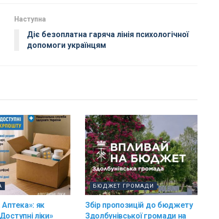
Наступна
Діє безоплатна гаряча лінія психологічної
допомоги українцям
А
БЮДЖЕТ ГРОМАДИ
 Аптека»: як
Збір пропозицій до бюджету
Доступні ліки»
Здолбунівської громади на