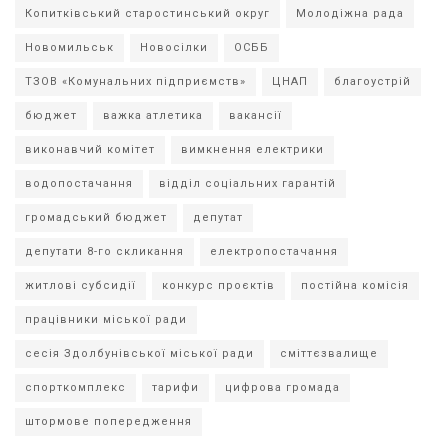
Копитківський старостинський округ
Молодіжна рада
Новомильськ
Новосілки
ОСББ
ТЗОВ «Комунальних підприємств»
ЦНАП
благоустрій
бюджет
важка атлетика
вакансії
виконавчий комітет
вимкнення електрики
водопостачання
відділ соціальних гарантій
громадський бюджет
депутат
депутати 8-го скликання
електропостачання
житлові субсидії
конкурс проєктів
постійна комісія
працівники міської ради
сесія Здолбунівської міської ради
сміттєзвалище
спорткомплекс
тарифи
цифрова громада
штормове попередження