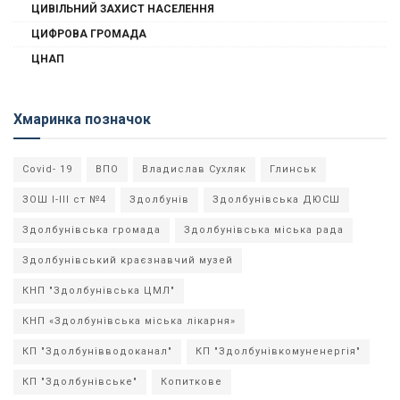
ЦИВІЛЬНИЙ ЗАХИСТ НАСЕЛЕННЯ
ЦИФРОВА ГРОМАДА
ЦНАП
Хмаринка позначок
Covid- 19
ВПО
Владислав Сухляк
Глинськ
ЗОШ І-ІІІ ст №4
Здолбунів
Здолбунівська ДЮСШ
Здолбунівська громада
Здолбунівська міська рада
Здолбунівський краєзнавчий музей
КНП "Здолбунівська ЦМЛ"
КНП «Здолбунівська міська лікарня»
КП "Здолбунівводоканал"
КП "Здолбунівкомуненергія"
КП "Здолбунівське"
Копиткове