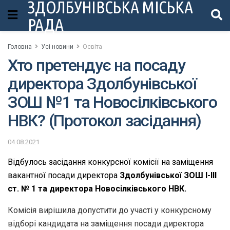
ЗДОЛБУНІВСЬКА МІСЬКА
РАДА
Головна
Усі новини
Освіта
Хто претендує на посаду
директора Здолбунівської
ЗОШ №1 та Новосілківського
НВК? (Протокол засідання)
04.08.2021
Відбулось засідання конкурсної комісії на заміщення
вакантної посади директора
Здолбунівської ЗОШ І-ІІІ
ст. № 1 та директора Новосілківського НВК.
Комісія вирішила допустити до участі у конкурсному
відборі кандидата на заміщення посади директора