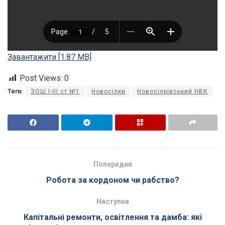
Завантажити [1.87 MB]
Post Views:
0
Теги:
ЗОШ І-ІІІ ст №1
Новосілки
Новосілківський НВК
Попередня
Робота за кордоном чи рабство?
Наступна
Капітальні ремонти, освітлення та дамба: які