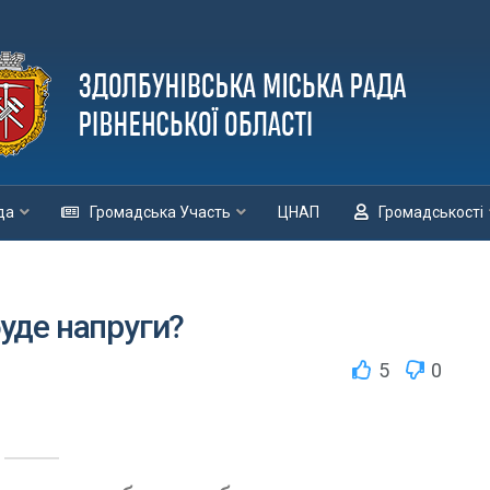
да
Громадська Участь
ЦНАП
Громадськості
буде напруги?
5
0