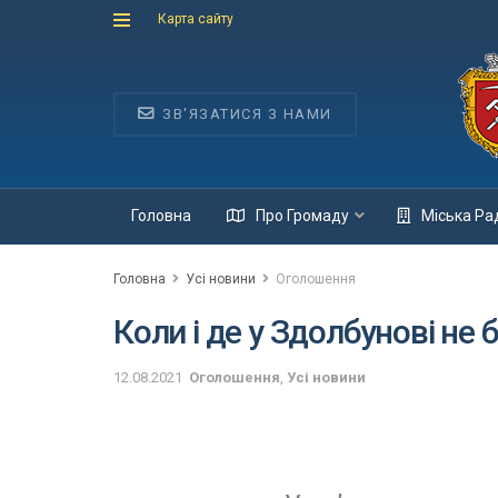
Карта сайту
ЗВ'ЯЗАТИСЯ З НАМИ
Головна
Про Громаду
Міська Ра
Головна
Усі новини
Оголошення
Коли і де у Здолбунові не 
12.08.2021
Оголошення
,
Усі новини