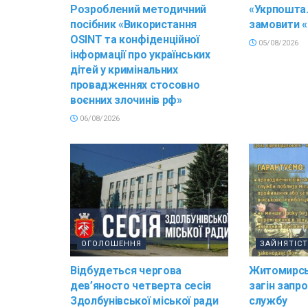
Розроблений методичний
«Укрпошта.
посібник «Використання
замовити «
OSINT та конфіденційної
05/08/2026
інформації про українських
дітей у кримінальних
провадженнях стосовно
воєнних злочинів рф»
06/08/2026
ОГОЛОШЕННЯ
ЗАЙНЯТІС
Відбудеться чергова
Житомирсь
дев’яносто четверта сесія
загін запр
Здолбунівської міської ради
службу