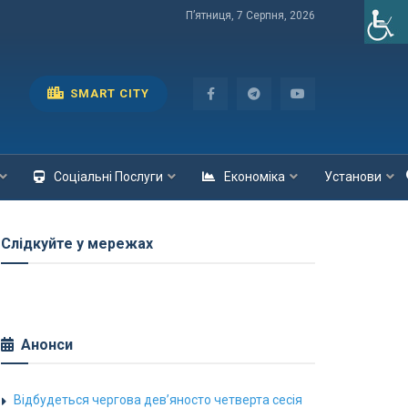
П’ятниця, 7 Серпня, 2026
SMART CITY
Соціальні Послуги
Економіка
Установи
Слідкуйте у мережах
Анонси
Відбудеться чергова дев’яносто четверта сесія