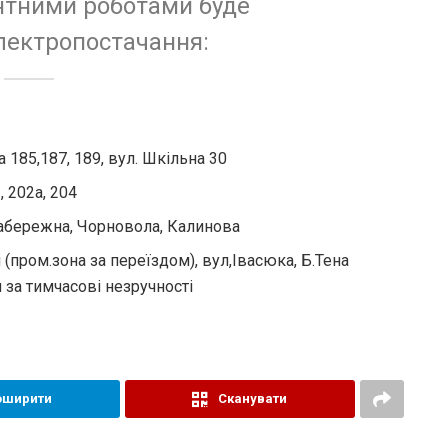
онтними роботами буде
лектропостачання:
 185,187, 189, вул. Шкільна 30
, 202а, 204
 Набережна, Чорновола, Калинова
 (пром.зона за переїздом), вул,Івасюка, Б.Тена
 за тимчасові незручності
оширити
Сканувати