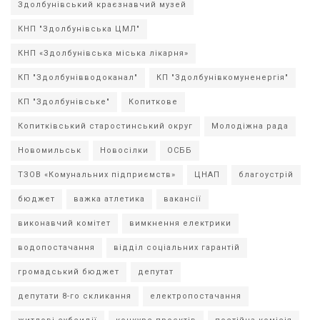
Здолбунівський краєзнавчий музей
КНП "Здолбунівська ЦМЛ"
КНП «Здолбунівська міська лікарня»
КП "Здолбунівводоканал"
КП "Здолбунівкомуненергія"
КП "Здолбунівське"
Копиткове
Копитківський старостинський округ
Молодіжна рада
Новомильськ
Новосілки
ОСББ
ТЗОВ «Комунальних підприємств»
ЦНАП
благоустрій
бюджет
важка атлетика
вакансії
виконавчий комітет
вимкнення електрики
водопостачання
відділ соціальних гарантій
громадський бюджет
депутат
депутати 8-го скликання
електропостачання