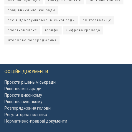
житлові субсидії
конкурс проєктів
постійна комісія
працівники міської ради
сесія Здолбунівської міської ради
сміттєзвалище
спорткомплекс
тарифи
цифрова громада
штормове попередження
ОФІЦІЙНІ ДОКУМЕНТИ
Проєкти рішень міськради
Рішення міськради
Проєкти виконкому
Рішення виконкому
Розпорядження голови
Регуляторна політика
Нормативно-правові документи