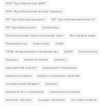
КНП "Здолбунівська ЦМЛ"
КНП «Здолбунівська міська лікарня»
КП "Здолбунівводоканал"
КП "Здолбунівкомуненергія"
КП "Здолбунівське"
Копиткове
Копитківський старостинський округ
Молодіжна рада
Новомильськ
Новосілки
ОСББ
ТЗОВ «Комунальних підприємств»
ЦНАП
благоустрій
бюджет
важка атлетика
вакансії
виконавчий комітет
вимкнення електрики
водопостачання
відділ соціальних гарантій
громадський бюджет
депутат
депутати 8-го скликання
електропостачання
житлові субсидії
конкурс проєктів
постійна комісія