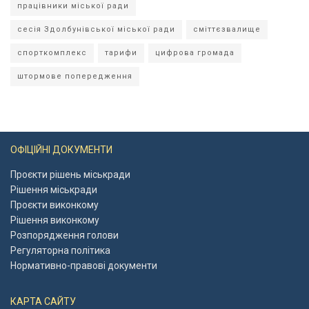
працівники міської ради
сесія Здолбунівської міської ради
сміттєзвалище
спорткомплекс
тарифи
цифрова громада
штормове попередження
ОФІЦІЙНІ ДОКУМЕНТИ
Проєкти рішень міськради
Рішення міськради
Проєкти виконкому
Рішення виконкому
Розпорядження голови
Регуляторна політика
Нормативно-правові документи
КАРТА САЙТУ