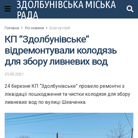
ЗДОЛБУНІВСЬКА МІСЬКА
РАДА
Головна
Усі новини
Благоустрій
КП “Здолбунівське”
відремонтували колодязь
для збору ливневих вод
25.03.2021
24 березня КП “Здолбунівське” провело ремонтні з
ліквідації пошкодження та чистки колодязя для збору
ливневих вод по вулиці Шевченка.