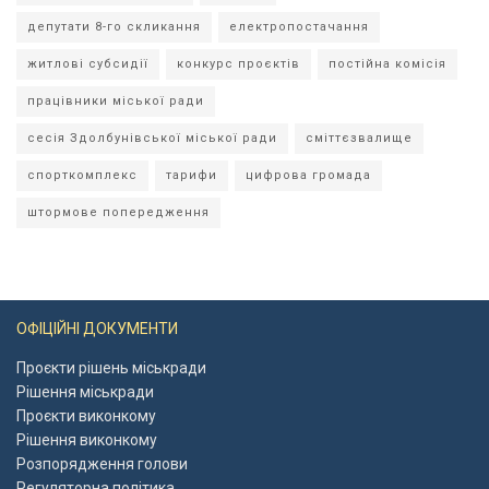
депутати 8-го скликання
електропостачання
житлові субсидії
конкурс проєктів
постійна комісія
працівники міської ради
сесія Здолбунівської міської ради
сміттєзвалище
спорткомплекс
тарифи
цифрова громада
штормове попередження
ОФІЦІЙНІ ДОКУМЕНТИ
Проєкти рішень міськради
Рішення міськради
Проєкти виконкому
Рішення виконкому
Розпорядження голови
Регуляторна політика