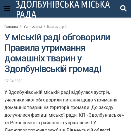
ЗДОЛБУНІВСЬКА МІСЬКА
РАДА
Головна
Усі новини
Благоустрій
У міській раді обговорили
Правила утримання
домашніх тварин у
Здолбунівській громаді
07.04.2023
У Здолбунівській міській раді відбулася зустріч,
учасники якої обговорили питання щодо утримання
домашніх тварин на території громади. До заходу
долучилися фахівці міської ради, КП «Здолбунівське»
та Рівненського районного управління ГУ
Держпродспоживслужби в Рівненській області,