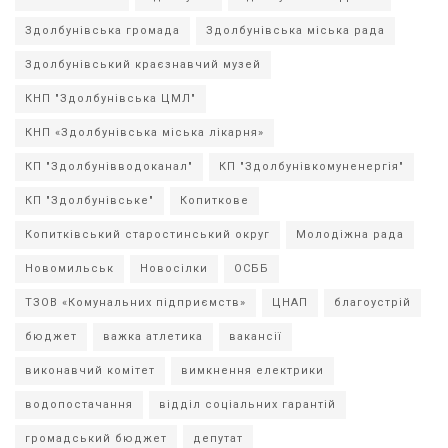
Здолбунівська громада
Здолбунівська міська рада
Здолбунівський краєзнавчий музей
КНП "Здолбунівська ЦМЛ"
КНП «Здолбунівська міська лікарня»
КП "Здолбунівводоканал"
КП "Здолбунівкомуненергія"
КП "Здолбунівське"
Копиткове
Копитківський старостинський округ
Молодіжна рада
Новомильськ
Новосілки
ОСББ
ТЗОВ «Комунальних підприємств»
ЦНАП
благоустрій
бюджет
важка атлетика
вакансії
виконавчий комітет
вимкнення електрики
водопостачання
відділ соціальних гарантій
громадський бюджет
депутат