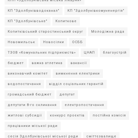
КНП «Здолбунівська міська лікарня»
КП "Здолбунівводоканал"
КП "Здолбунівкомуненергія"
КП "Здолбунівське"
Копиткове
Копитківський старостинський округ
Молодіжна рада
Новомильськ
Новосілки
ОСББ
ТЗОВ «Комунальних підприємств»
ЦНАП
благоустрій
бюджет
важка атлетика
вакансії
виконавчий комітет
вимкнення електрики
водопостачання
відділ соціальних гарантій
громадський бюджет
депутат
депутати 8-го скликання
електропостачання
житлові субсидії
конкурс проєктів
постійна комісія
працівники міської ради
сесія Здолбунівської міської ради
сміттєзвалище