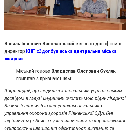
Василь Іванович Височанський
від сьогодні офіційно
директор
КНП «Здолбунівська центральна міська
лікарня».
Міський голова
Владислав Олегович Сухляк
привітав з призначенням:
Щиро радий, що людина з колосальним управлінським
досвідом в галузі медицини очолить мою рідну лікарню!
Василь Іванович був заступником начальника
управління охорони здоров’я Рівненської ОДА, був
керівником робочої групи з написання та впровадження
субпроекту «Підвищення ефективності лікування та