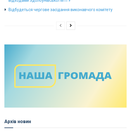
відходами Здолбунівської МТГ»
Відбудеться чергове засідання виконавчого комітету
Архів новин