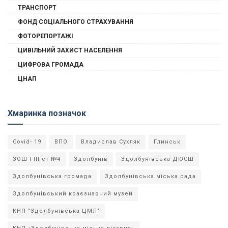
ТРАНСПОРТ
ФОНД СОЦІАЛЬНОГО СТРАХУВАННЯ
ФОТОРЕПОРТАЖІ
ЦИВІЛЬНИЙ ЗАХИСТ НАСЕЛЕННЯ
ЦИФРОВА ГРОМАДА
ЦНАП
Хмаринка позначок
Covid- 19
ВПО
Владислав Сухляк
Глинськ
ЗОШ І-ІІІ ст №4
Здолбунів
Здолбунівська ДЮСШ
Здолбунівська громада
Здолбунівська міська рада
Здолбунівський краєзнавчий музей
КНП "Здолбунівська ЦМЛ"