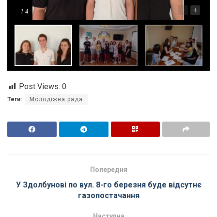
-
+
1
4
Post Views:
0
Теги:
Молодіжна рада
Попередня
У Здолбунові по вул. 8-го березня буде відсутнє
газопостачання
Наступна