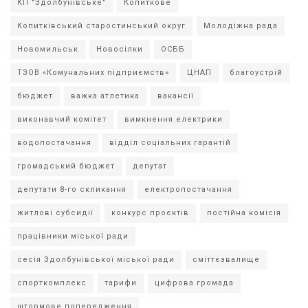
КП "Здолбунівське"
Копиткове
Копитківський старостинський округ
Молодіжна рада
Новомильськ
Новосілки
ОСББ
ТЗОВ «Комунальних підприємств»
ЦНАП
благоустрій
бюджет
важка атлетика
вакансії
виконавчий комітет
вимкнення електрики
водопостачання
відділ соціальних гарантій
громадський бюджет
депутат
депутати 8-го скликання
електропостачання
житлові субсидії
конкурс проєктів
постійна комісія
працівники міської ради
сесія Здолбунівської міської ради
сміттєзвалище
спорткомплекс
тарифи
цифрова громада
штормове попередження