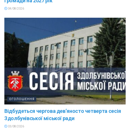
громади на 2027 рік
04/08/2026
ОГОЛОШЕННЯ
Відбудеться чергова дев’яносто четверта сесія
Здолбунівської міської ради
03/08/2026