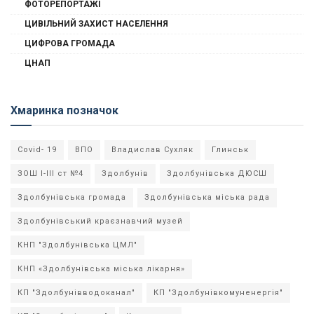
ФОТОРЕПОРТАЖІ
ЦИВІЛЬНИЙ ЗАХИСТ НАСЕЛЕННЯ
ЦИФРОВА ГРОМАДА
ЦНАП
Хмаринка позначок
Covid- 19
ВПО
Владислав Сухляк
Глинськ
ЗОШ І-ІІІ ст №4
Здолбунів
Здолбунівська ДЮСШ
Здолбунівська громада
Здолбунівська міська рада
Здолбунівський краєзнавчий музей
КНП "Здолбунівська ЦМЛ"
КНП «Здолбунівська міська лікарня»
КП "Здолбунівводоканал"
КП "Здолбунівкомуненергія"