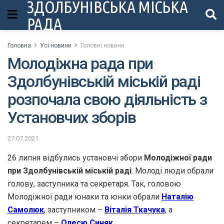
ЗДОЛБУНІВСЬКА МІСЬКА
РАДА
Головна
Усі новини
Головні новини
Молодіжна рада при
Здолбунівській міській раді
розпочала свою діяльність з
Установчих зборів
27.07.2021
26 липня відбулись установчі збори
Молодіжної ради
при Здолбунівській міській раді
. Молоді люди обрали
голову, заступника та секретаря. Так, головою
Молодіжної ради юнаки та юнки обрали
Наталію
Самолюк
, заступником –
Віталія Ткачука
, а
секретарем –
Олесю Синяк.