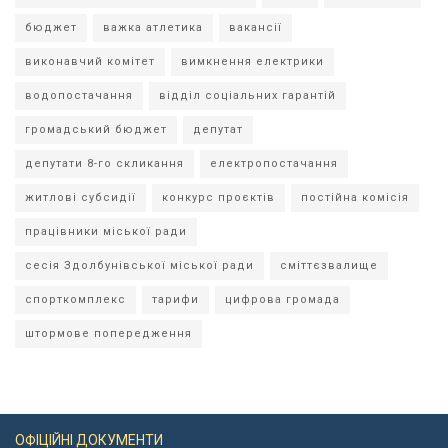
бюджет
важка атлетика
вакансії
виконавчий комітет
вимкнення електрики
водопостачання
відділ соціальних гарантій
громадський бюджет
депутат
депутати 8-го скликання
електропостачання
житлові субсидії
конкурс проєктів
постійна комісія
працівники міської ради
сесія Здолбунівської міської ради
сміттєзвалище
спорткомплекс
тарифи
цифрова громада
штормове попередження
ОФІЦІЙНІ ДОКУМЕНТИ