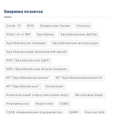
Хмаринка позначок
Covid- 19
ВПО
Владислав Сухляк
Глинськ
ЗОШ І-ІІІ ст №4
Здолбунів
Здолбунівська ДЮСШ
Здолбунівська громада
Здолбунівська міська рада
Здолбунівський краєзнавчий музей
КНП "Здолбунівська ЦМЛ"
КНП «Здолбунівська міська лікарня»
КП "Здолбунівводоканал"
КП "Здолбунівкомуненергія"
КП "Здолбунівське"
Копиткове
Копитківський старостинський округ
Молодіжна рада
Новомильськ
Новосілки
ОСББ
ТЗОВ «Комунальних підприємств»
ЦНАП
благоустрій