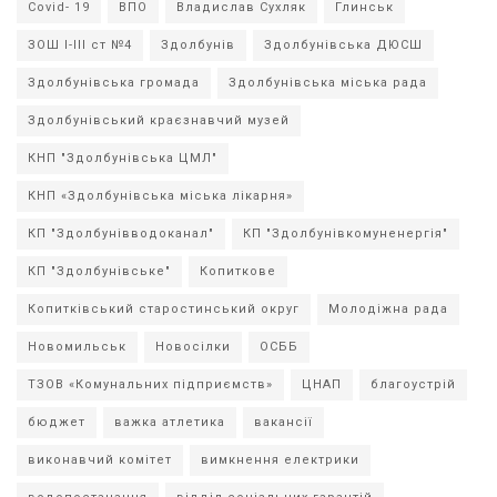
Covid- 19
ВПО
Владислав Сухляк
Глинськ
ЗОШ І-ІІІ ст №4
Здолбунів
Здолбунівська ДЮСШ
Здолбунівська громада
Здолбунівська міська рада
Здолбунівський краєзнавчий музей
КНП "Здолбунівська ЦМЛ"
КНП «Здолбунівська міська лікарня»
КП "Здолбунівводоканал"
КП "Здолбунівкомуненергія"
КП "Здолбунівське"
Копиткове
Копитківський старостинський округ
Молодіжна рада
Новомильськ
Новосілки
ОСББ
ТЗОВ «Комунальних підприємств»
ЦНАП
благоустрій
бюджет
важка атлетика
вакансії
виконавчий комітет
вимкнення електрики