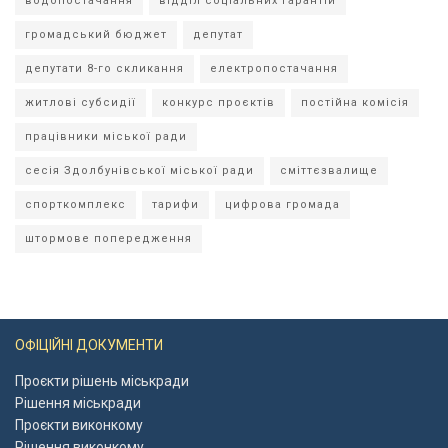
водопостачання
відділ соціальних гарантій
громадський бюджет
депутат
депутати 8-го скликання
електропостачання
житлові субсидії
конкурс проєктів
постійна комісія
працівники міської ради
сесія Здолбунівської міської ради
сміттєзвалище
спорткомплекс
тарифи
цифрова громада
штормове попередження
ОФІЦІЙНІ ДОКУМЕНТИ
Проєкти рішень міськради
Рішення міськради
Проєкти виконкому
Рішення виконкому