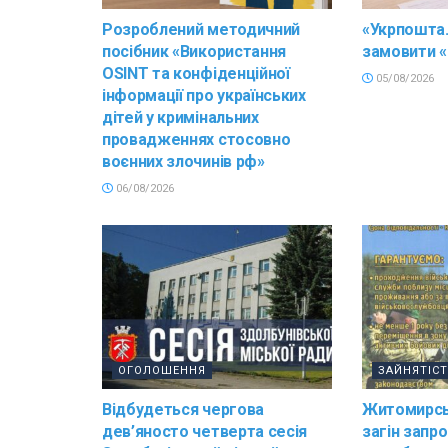
Розроблений методичний
«Укрпошта.
посібник «Використання
замовити «
OSINT та конфіденційної
05/08/2026
інформації про українських
дітей у кримінальних
провадженнях стосовно
воєнних злочинів рф»
06/08/2026
ОГОЛОШЕННЯ
ЗАЙНЯТІС
Відбудеться чергова
Житомирсь
дев’яносто четверта сесія
загін запр