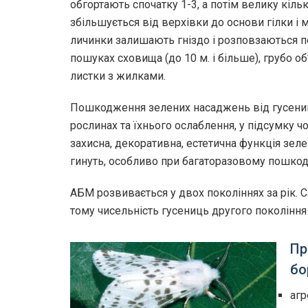
обгортають спочатку 1-3, а потім велику кіль
збільшується від верхівки до основи гілки і 
личинки залишають гніздо і розповзаються п
пошуках сховища (до 10 м. і більше), грубо о
листки з жилками.
Пошкодження зелених насаджень від гусениц
рослинах та їхнього ослаблення, у підсумку 
захисна, декоративна, естетична функція зе
гинуть, особливо при багаторазовому пошкод
АБМ розвивається у двох поколіннях за рік. 
тому чисельність гусениць другого покоління
Пр
бо
агр