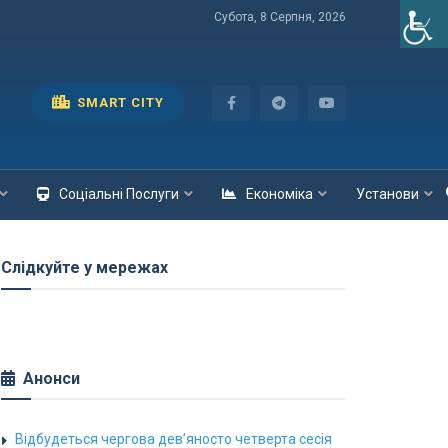
Субота, 8 Серпня, 2026
SMART CITY
Соціальні Послуги
Економіка
Установи
Слідкуйте у мережах
Анонси
Відбудеться чергова дев’яносто четверта сесія