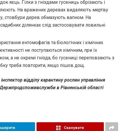
док яєць. Гілки з гніздами гусениць обрізають і
люють. На вражених деревах видаляють мертву
у, стовбури дерев обмазують вапном. На
садибних ділянках слід застосовувати ловильні
истання ентомофагів та біологічних і хімічних
ективності не поступаються хімічним, при їх
ком, а не окремі гнізда, бо гусениці переповзають з
обку треба повторити, якщо пішов дощ.
нспектор відділу карантину рослин управління
я Держпродспоживслужби в Рівненській області
оширити
Сканувати