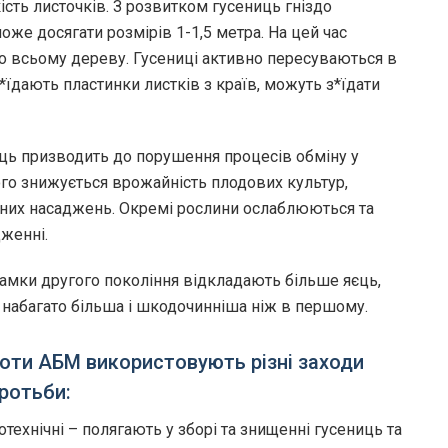
кість листочків. З розвитком гусениць гніздо
може досягати розмірів 1-1,5 метра. На цей час
о всьому дереву. Гусениці активно пересуваються в
б*їдають пластинки листків з країв, можуть з*їдати
ь призводить до порушення процесів обміну у
чого знижується врожайність плодових культур,
лених насаджень. Окремі рослини ослаблюються та
женні.
Самки другого покоління відкладають більше яєць,
 набагато більша і шкодочинніша ніж в першому.
оти АБМ використовують різні заходи
ротьби:
отехнічні – полягають у зборі та знищенні гусениць та