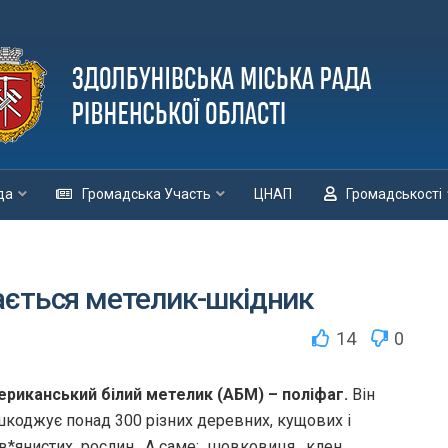
да
Громадська Участь
ЦНАП
Громадськості
ається метелик-шкідник
14
0
риканський білий метелик (АБМ) – поліфаг.
Він
коджує понад 300 різних деревних, кущових і
в*янистих рослин. А саме: шовковиця, клен