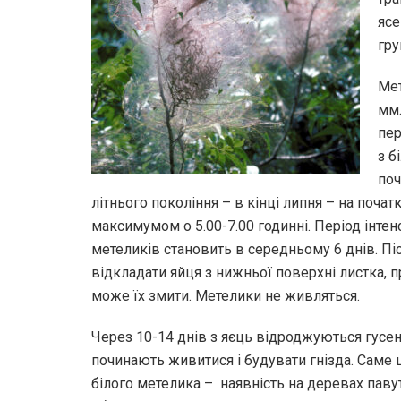
ясе
гру
Мет
мм.
пер
з б
поч
літнього покоління – в кінці липня – на почат
максимумом о 5.00-7.00 годинні. Період інте
метеликів становить в середньому 6 днів. Пі
відкладати яйця з нижньої поверхні листка, 
може їх змити. Метелики не живляться.
Через 10-14 днів з яєць відроджуються гусен
починають живитися і будувати гнізда. Саме 
білого метелика – наявність на деревах паву