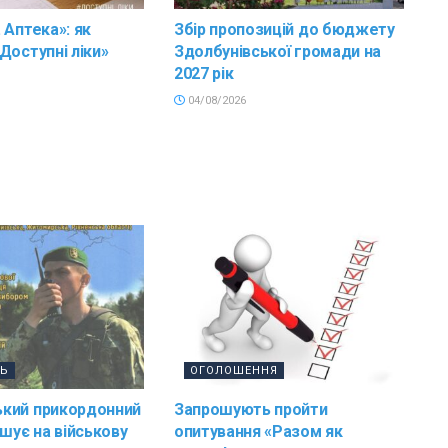
 Аптека»: як
Збір пропозицій до бюджету
Доступні ліки»
Здолбунівської громади на
2027 рік
04/08/2026
ТЬ
ОГОЛОШЕННЯ
кий прикордонний
Запрошують пройти
ошує на військову
опитування «Разом як