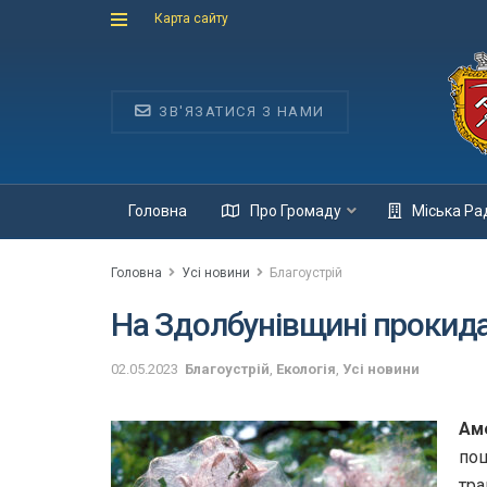
Карта сайту
ЗВ'ЯЗАТИСЯ З НАМИ
Головна
Про Громаду
Міська Ра
Головна
Усі новини
Благоустрій
На Здолбунівщині прокид
02.05.2023
Благоустрій
,
Екологія
,
Усі новини
Аме
пош
тра