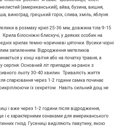
нелистий (американський), айва, бузина, вишня,
ша, виноград, грецький горіх, слива, хміль, яблуня.
елики в розмаху крил 25-36 мм, довжина тіла 9-15
 Крила білосніжні блискучі, у деяких особин на
едніх крилах темно-коричневі цяточки. Вусики чорні
ілим запиленням. Відродження метеликів
инається у кінці квітня або на початку травня, а
ку серпня. Основний літ припадає на ранок з
нсивного льоту 30-40 хвилин. Тривалість життя
сля спарювання через 1-2 години самка починає
прикріплюючи їх секретом . Навіть сильний дощ не
иці і вже через 1-2 години після відродження,
це і є характерними ознаками для американського
тинних гнізд. Гусениці виділяють павутину, якою