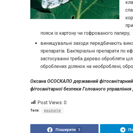
кла
спа
кор
при
пояси із картону чи гофрованого паперу;
винищувальні заходи передбачають викор
препаратів. Бактеріальні препарати по еф
застосуванні треба дерево обробляти ціл
оброблених ділянок на необроблені, обр
Оксана ОСОСКАЛО державний фітосанітарний і
фітосанітарної безпеки Головного управлінн
Post Views:
0
Теги:
екологія
Поширити
5
П