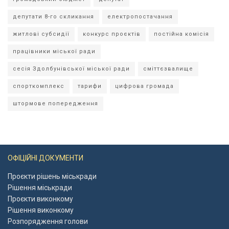
депутати 8-го скликання
електропостачання
житлові субсидії
конкурс проєктів
постійна комісія
працівники міської ради
сесія Здолбунівської міської ради
сміттєзвалище
спорткомплекс
тарифи
цифрова громада
штормове попередження
ОФІЦІЙНІ ДОКУМЕНТИ
Проєкти рішень міськради
Рішення міськради
Проєкти виконкому
Рішення виконкому
Розпорядження голови