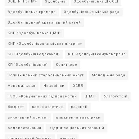
ЗОШ І-ІІІ ст №4
Здолбунів
Здолбунівська ДЮСШ
Здолбунівська громада
Здолбунівська міська рада
Здолбунівський краєзнавчий музей
КНП "Здолбунівська ЦМЛ"
КНП «Здолбунівська міська лікарня»
КП "Здолбунівводоканал"
КП "Здолбунівкомуненергія"
КП "Здолбунівське"
Копиткове
Копитківський старостинський округ
Молодіжна рада
Новомильськ
Новосілки
ОСББ
ТЗОВ «Комунальних підприємств»
ЦНАП
благоустрій
бюджет
важка атлетика
вакансії
виконавчий комітет
вимкнення електрики
водопостачання
відділ соціальних гарантій
громадський бюджет
депутат