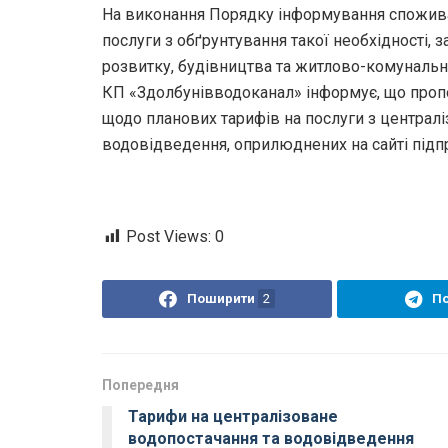
На виконання Порядку інформування споживач
послуги з обґрунтування такої необхідності,
розвитку, будівництва та житлово-комунально
КП «Здолбунівводоканал» інформує, що пропо
щодо планових тарифів на послуги з централ
водовідведення, оприлюднених на сайті підпр
Post Views:
0
Поширити
2
П
Попередня
Тарифи на централізоване
водопостачання та водовідведення