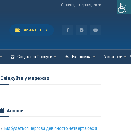
П’ятниця, 7 Серпня, 2026
SMART CITY
Соціальні Послуги
Економіка
Установи
Слідкуйте у мережах
Анонси
Відбудеться чергова дев’яносто четверта сесія