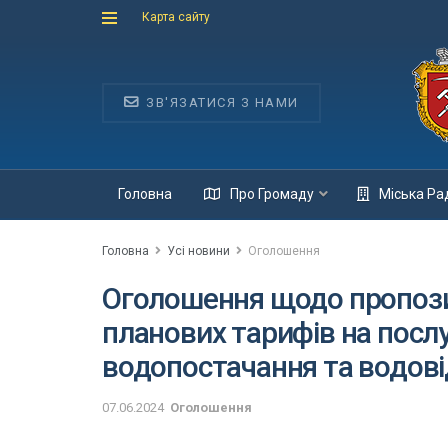
Карта сайту
ЗВ'ЯЗАТИСЯ З НАМИ
Головна
Про Громаду
Міська Ра
Головна
Усі новини
Оголошення
Оголошення щодо пропози
планових тарифів на посл
водопостачання та водов
07.06.2024
Оголошення