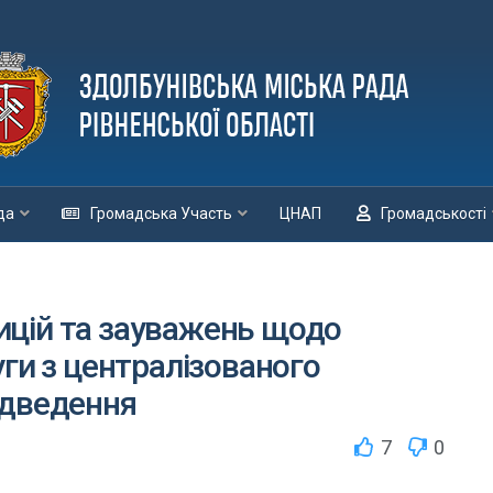
да
Громадська Участь
ЦНАП
Громадськості
цій та зауважень щодо
уги з централізованого
ідведення
7
0