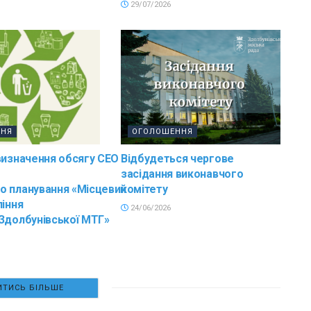
29/07/2026
ННЯ
ОГОЛОШЕННЯ
визначення обсягу СЕО
Відбудеться чергове
засідання виконавчого
о планування «Місцевий
комітету
ління
24/06/2026
Здолбунівської МТГ»
ТИСЬ БІЛЬШЕ