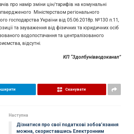
ів про намір зміни цін/тарифів на комунальні
 затвердженого Міністерством регіонального
го господарства України від 05.06.2018р. №130 п.11,
зиції та зауваження від фізичних та юридичних осіб
ізованого водопостачання та централізованого
иємства, відсутні.
КП “Здолбунівводоканал”
оширити
Сканувати
Наступна
Дізнатися про свої податкові зобов’язання
можна, скориставшись Електронним