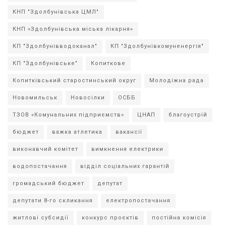
КНП "Здолбунівська ЦМЛ"
КНП «Здолбунівська міська лікарня»
КП "Здолбунівводоканал"
КП "Здолбунівкомуненергія"
КП "Здолбунівське"
Копиткове
Копитківський старостинський округ
Молодіжна рада
Новомильськ
Новосілки
ОСББ
ТЗОВ «Комунальних підприємств»
ЦНАП
благоустрій
бюджет
важка атлетика
вакансії
виконавчий комітет
вимкнення електрики
водопостачання
відділ соціальних гарантій
громадський бюджет
депутат
депутати 8-го скликання
електропостачання
житлові субсидії
конкурс проєктів
постійна комісія