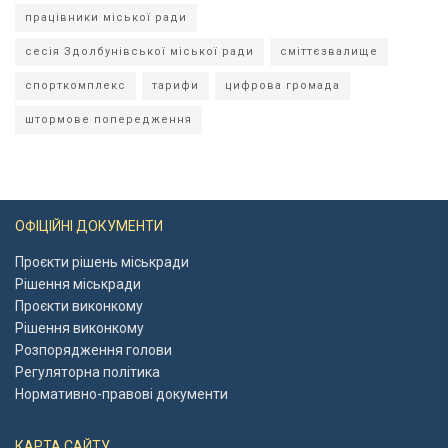
працівники міської ради
сесія Здолбунівської міської ради
сміттєзвалище
спорткомплекс
тарифи
цифрова громада
штормове попередження
ОФІЦІЙНІ ДОКУМЕНТИ
Проєкти рішень міськради
Рішення міськради
Проєкти виконкому
Рішення виконкому
Розпорядження голови
Регуляторна політика
Нормативно-правові документи
КАРТА САЙТУ