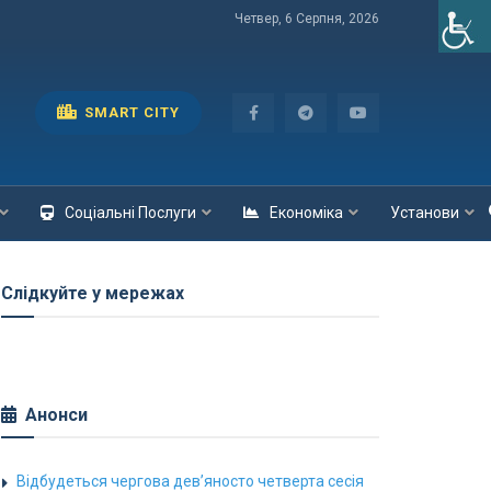
Четвер, 6 Серпня, 2026
SMART CITY
Соціальні Послуги
Економіка
Установи
Слідкуйте у мережах
Анонси
Відбудеться чергова дев’яносто четверта сесія