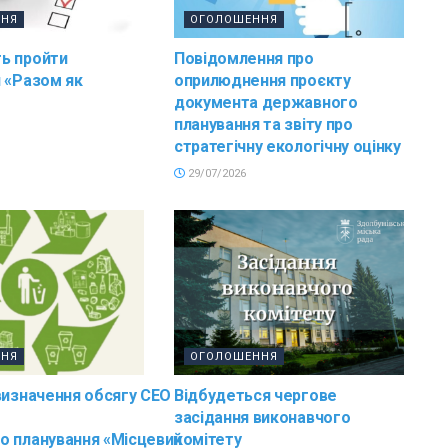
ННЯ
ОГОЛОШЕННЯ
ь пройти
Повідомлення про
 «Разом як
оприлюднення проєкту
документа державного
планування та звіту про
стратегічну екологічну оцінку
29/07/2026
ННЯ
ОГОЛОШЕННЯ
визначення обсягу СЕО
Відбудеться чергове
засідання виконавчого
о планування «Місцевий
комітету