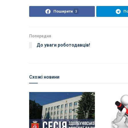
Поширити
3
П
Попередня
До уваги роботодавців!
Схожі новини