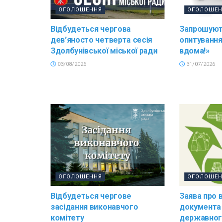
ОГОЛОШЕННЯ
ОГОЛОШЕ
Відбудеться чергова
Запрошуют
дев’яносто четверта сесія
опитування
Здолбунівської міської ради
вдома!»
03/08/2026
31/07/2026
ОГОЛОШЕННЯ
ОГОЛОШЕ
Відбудеться чергове
Заява про 
засідання виконавчого
документа
комітету
державног