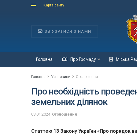
Карта сайту
ЗВ'ЯЗАТИСЯ З НАМИ
Головна
Про Громаду
Міська Ра
Головна
Усі новини
Оголошення
Про необхідність проведе
земельних ділянок
08.01.2024
Оголошення
Статтею 13 Закону України «Про порядок ви