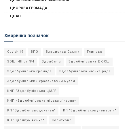
ЦИВІЛЬНИЙ ЗАХИСТ НАСЕЛЕННЯ
ЦИФРОВА ГРОМАДА
ЦНАП
Хмаринка позначок
Covid- 19
ВПО
Владислав Сухляк
Глинськ
ЗОШ І-ІІІ ст №4
Здолбунів
Здолбунівська ДЮСШ
Здолбунівська громада
Здолбунівська міська рада
Здолбунівський краєзнавчий музей
КНП "Здолбунівська ЦМЛ"
КНП «Здолбунівська міська лікарня»
КП "Здолбунівводоканал"
КП "Здолбунівкомуненергія"
КП "Здолбунівське"
Копиткове