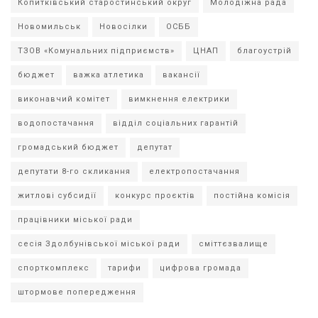
Копитківський старостинський округ
Молодіжна рада
Новомильськ
Новосілки
ОСББ
ТЗОВ «Комунальних підприємств»
ЦНАП
благоустрій
бюджет
важка атлетика
вакансії
виконавчий комітет
вимкнення електрики
водопостачання
відділ соціальних гарантій
громадський бюджет
депутат
депутати 8-го скликання
електропостачання
житлові субсидії
конкурс проєктів
постійна комісія
працівники міської ради
сесія Здолбунівської міської ради
сміттєзвалище
спорткомплекс
тарифи
цифрова громада
штормове попередження