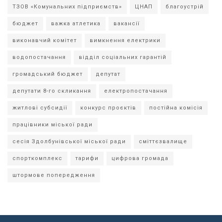
ТЗОВ «Комунальних підприємств»
ЦНАП
благоустрій
бюджет
важка атлетика
вакансії
виконавчий комітет
вимкнення електрики
водопостачання
відділ соціальних гарантій
громадський бюджет
депутат
депутати 8-го скликання
електропостачання
житлові субсидії
конкурс проєктів
постійна комісія
працівники міської ради
сесія Здолбунівської міської ради
сміттєзвалище
спорткомплекс
тарифи
цифрова громада
штормове попередження