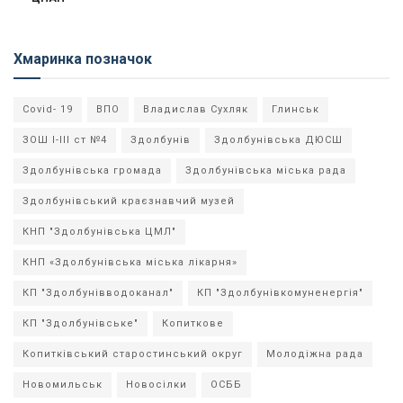
Хмаринка позначок
Covid- 19
ВПО
Владислав Сухляк
Глинськ
ЗОШ І-ІІІ ст №4
Здолбунів
Здолбунівська ДЮСШ
Здолбунівська громада
Здолбунівська міська рада
Здолбунівський краєзнавчий музей
КНП "Здолбунівська ЦМЛ"
КНП «Здолбунівська міська лікарня»
КП "Здолбунівводоканал"
КП "Здолбунівкомуненергія"
КП "Здолбунівське"
Копиткове
Копитківський старостинський округ
Молодіжна рада
Новомильськ
Новосілки
ОСББ