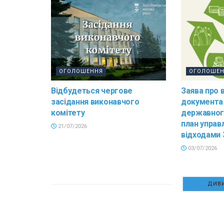
ОГОЛОШЕННЯ
ОГОЛОШЕ
Відбудеться чергове
Заява про 
засідання виконавчого
документа
комітету
державног
план управ
21/07/2026
відходами 
03/07/2026
ДИВИ