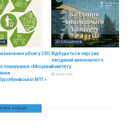
ННЯ
ОГОЛОШЕННЯ
визначення обсягу СЕО
Відбудеться чергове
засідання виконавчого
о планування «Місцевий
комітету
ління
24/06/2026
Здолбунівської МТГ»
ТИСЬ БІЛЬШЕ