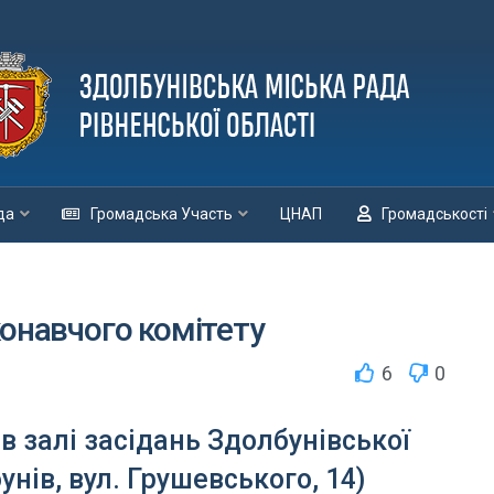
да
Громадська Участь
ЦНАП
Громадськості
конавчого комітету
6
0
 в залі засідань Здолбунівської
унів, вул. Грушевського, 14)