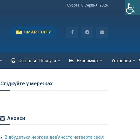
Субота, 8 Серпня, 2026
SMART CITY
Соціальні Послуги
Економіка
Установи
Слідкуйте у мережах
Анонси
Відбудеться чергова дев’яносто четверта сесія