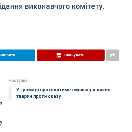
ідання виконавчого комітету.
оширити
Сканувати
Наступна
У громаді проходитиме імунізація диких
тварин проти сказу
у
у