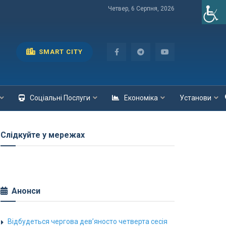
Четвер, 6 Серпня, 2026
SMART CITY
Соціальні Послуги
Економіка
Установи
Слідкуйте у мережах
Анонси
Відбудеться чергова дев’яносто четверта сесія