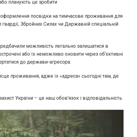
 або планують це зробити
у оформлення посвідки на тимчасове проживання для
й гвардії, Збройних Силах чи Державній спеціальній
передбачили можливість легально залишатися в
рострочені або їх неможливо оновити через об’єктивні
ертатися до держави-агресора.
сце проживання, адже їх «адреса» сьогодні там, де
 захист України – це наш обов’язок і відповідальність.