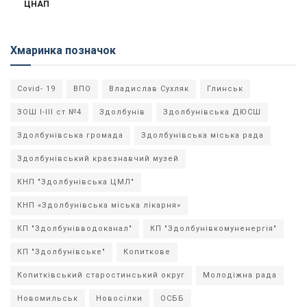
ЦНАП
Хмаринка позначок
Covid- 19
ВПО
Владислав Сухляк
Глинськ
ЗОШ І-ІІІ ст №4
Здолбунів
Здолбунівська ДЮСШ
Здолбунівська громада
Здолбунівська міська рада
Здолбунівський краєзнавчий музей
КНП "Здолбунівська ЦМЛ"
КНП «Здолбунівська міська лікарня»
КП "Здолбунівводоканал"
КП "Здолбунівкомуненергія"
КП "Здолбунівське"
Копиткове
Копитківський старостинський округ
Молодіжна рада
Новомильськ
Новосілки
ОСББ