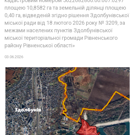
кадастровим номером 5622682800:00:007:0297
площею 10,8582 га та земельній ділянці площею
0,40 га, відведеній згідно рішення Здолбунівської
міської ради від 18 лютого 2026 року № 3209, за
межами населених пунктів Здолбунівської
міської територіальної громади Рівненського
району Рівненської області»
03.06.2026