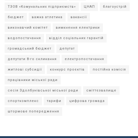
ТЗОВ «Комунальних підприємств»
ЦНАП
благоустрій
бюджет
важка атлетика
вакансії
виконавчий комітет
вимкнення електрики
водопостачання
відділ соціальних гарантій
громадський бюджет
депутат
депутати 8-го скликання
електропостачання
житлові субсидії
конкурс проєктів
постійна комісія
працівники міської ради
сесія Здолбунівської міської ради
сміттєзвалище
спорткомплекс
тарифи
цифрова громада
штормове попередження