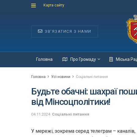
Карта сайту
ЗВ'ЯЗАТИСЯ З НАМИ
Головна
Про Громаду
Міська Ра
Головна
Усі новини
Соціальні питання
Будьте обачні: шахраї по
від Мінсоцполітики!
04.11.2024
Соціальні питання
У мережі, зокрема серед телеграм – каналів,