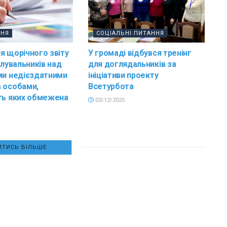
ННЯ
СОЦІАЛЬНІ ПИТАННЯ
я щорічного звіту
У громаді відбувся тренінг
клувальників над
для доглядальників за
ми недієздатними
ініціативи проекту
 особами,
Всетурбота
ть яких обмежена
03/12/2025
ТИСЬ БІЛЬШЕ