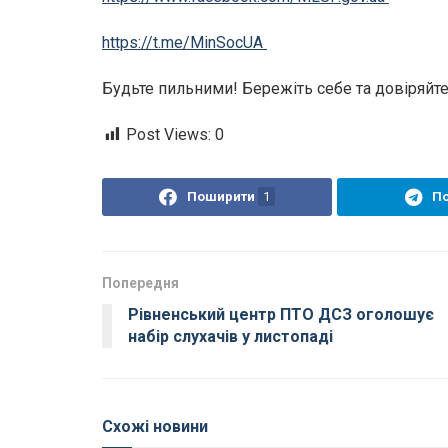
https://t.me/MinSocUA
Будьте пильними! Бережіть себе та довіряй
Post Views:
0
Поширити
1
П
Попередня
Рівненський центр ПТО ДСЗ оголошує
набір слухачів у листопаді
Схожі новини