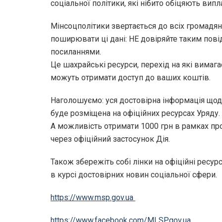
соціальної політики, які нібито обіцяють вип
Мінсоцполітики звертається до всіх громадян 
поширювати ці дані: НЕ довіряйте таким пов
посиланнями.
Це шахрайські ресурси, перехід на які вимагає
можуть отримати доступ до ваших коштів.
Наголошуємо: уся достовірна інформація що
буде розміщена на офіційних ресурсах Уряду.
А можливість отримати 1000 грн в рамках п
через офіційний застосунок Дія.
Також збережіть собі лінки на офіційні ресур
в курсі достовірних новин соціальної сфери.
https://www.msp.gov.ua
https://www.facebook.com/MLSP.gov.ua