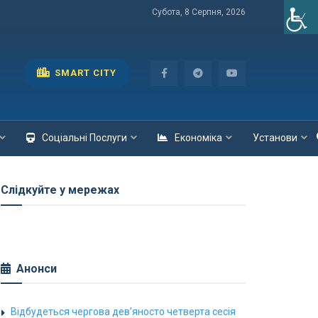
Субота, 8 Серпня, 2026
SMART CITY
Соціальні Послуги
Економіка
Установи
Слідкуйте у мережах
Анонси
Відбудеться чергова дев’яносто четверта сесія