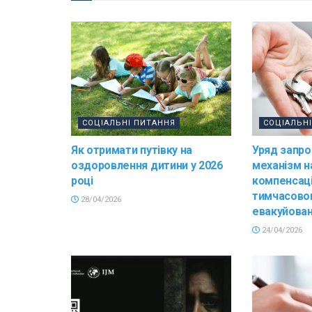
СОЦІАЛЬНІ ПИТАННЯ
СОЦІАЛЬН
Як отримати путівку на
Уряд запро
оздоровлення дитини у 2026
механізм н
році
компенсації
тимчасово
28/04/2026
евакуйован
24/04/2026