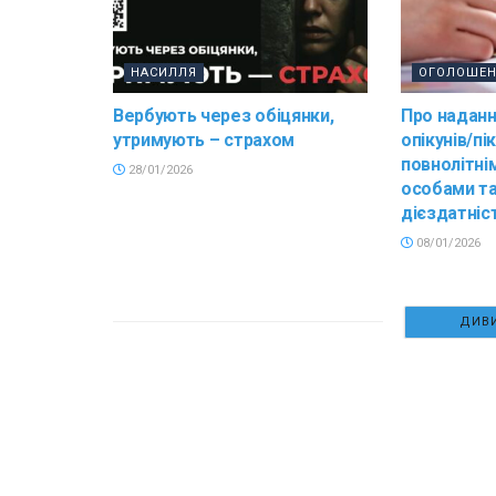
НАСИЛЛЯ
ОГОЛОШЕ
Вербують через обіцянки,
Про наданн
утримують – страхом
опікунів/пі
повнолітні
28/01/2026
особами та
дієздатніс
08/01/2026
ДИВИ