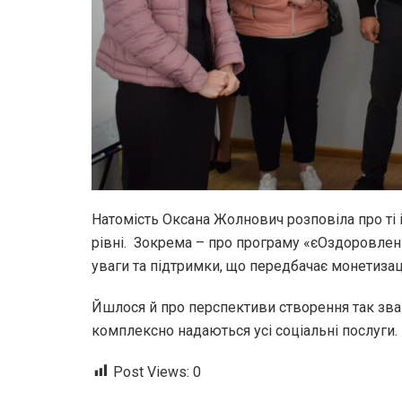
Натомість Оксана Жолнович розповіла про ті 
рівні. Зокрема – про програму «єОздоровленн
уваги та підтримки, що передбачає монетиза
Йшлося й про перспективи створення так зван
комплексно надаються усі соціальні послуги.
Post Views:
0