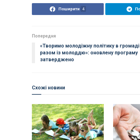
Поширити
4
П
Попередня
«Творимо молодіжну політику в громаді
разом із молоддю»: оновлену програму
затверджено
Схожі новини