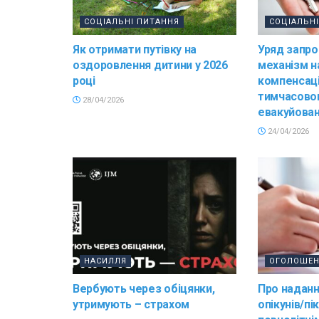
СОЦІАЛЬНІ ПИТАННЯ
СОЦІАЛЬН
Як отримати путівку на
Уряд запро
оздоровлення дитини у 2026
механізм н
році
компенсації
тимчасово
28/04/2026
евакуйован
24/04/2026
НАСИЛЛЯ
ОГОЛОШЕ
Вербують через обіцянки,
Про наданн
утримують – страхом
опікунів/пі