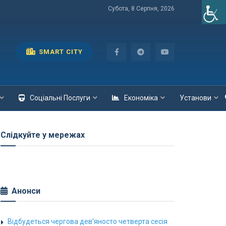
Субота, 8 Серпня, 2026
SMART CITY
Соціальні Послуги
Економіка
Установи
Слідкуйте у мережах
Анонси
Відбудеться чергова дев’яносто четверта сесія