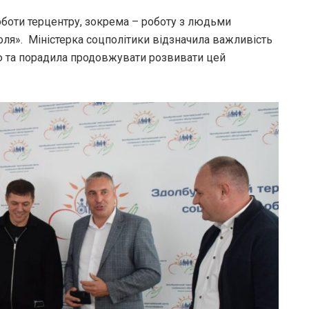
оботи терцентру, зокрема – роботу з людьми
соля». Міністерка соцполітики відзначила важливість
тю та порадила продовжувати розвивати цей