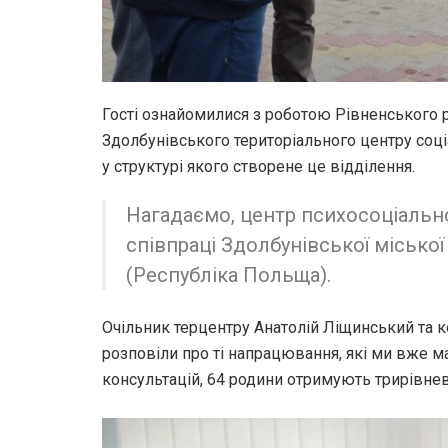
Гості ознайомилися з роботою Рівненського 
Здолбунівського територіального центру соці
у структурі якого створене це відділення.
Нагадаємо, центр психосоціальн
співпраці Здолбунівської місько
(Республіка Польща).
Очільник терцентру Анатолій Ліщинський та к
розповіли про ті напрацювання, які ми вже м
консультацій, 64 родини отримують трирівне