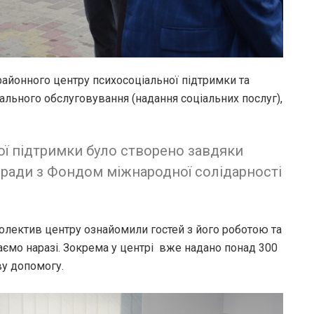
районного центру психосоціальної підтримки та
ального обслуговування (надання соціальних послуг),
ої підтримки було створено завдяки
ї ради з Фондом міжнародної солідарності
олектив центру ознайомили гостей з його роботою та
аємо наразі. Зокрема у центрі вже надано понад 300
ву допомогу.