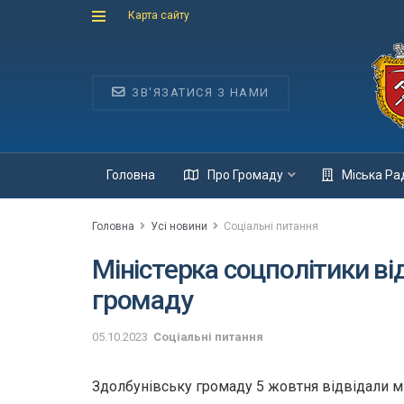
Карта сайту
ЗВ'ЯЗАТИСЯ З НАМИ
Головна
Про Громаду
Міська Ра
Головна
Усі новини
Соціальні питання
Міністерка соцполітики ві
громаду
05.10.2023
Соціальні питання
Здолбунівську громаду 5 жовтня відвідали мі