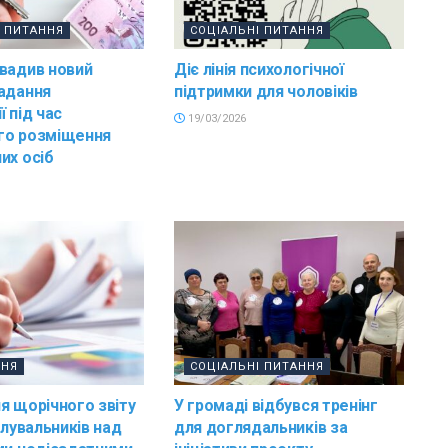
І ПИТАННЯ
СОЦІАЛЬНІ ПИТАННЯ
вадив новий
Діє лінія психологічної
адання
підтримки для чоловіків
 під час
19/03/2026
го розміщення
их осіб
ННЯ
СОЦІАЛЬНІ ПИТАННЯ
я щорічного звіту
У громаді відбувся тренінг
клувальників над
для доглядальників за