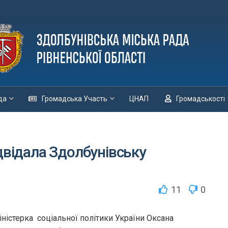
да
Громадська Участь
ЦНАП
Громадськості
двідала Здолбунівську
11
0
ністерка соціальної політики України Оксана