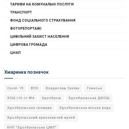
ТАРИФИ НА КОМУНАЛЬНІ ПОСЛУГИ
ТРАНСПОРТ
ФОНД СОЦІАЛЬНОГО СТРАХУВАННЯ
ФОТОРЕПОРТАЖІ
ЦИВІЛЬНИЙ ЗАХИСТ НАСЕЛЕННЯ
ЦИФРОВА ГРОМАДА
ЦНАП
Хмаринка позначок
Covid- 19
ВПО
Владислав Сухляк
Глинськ
ЗОШ І-ІІІ ст №4
Здолбунів
Здолбунівська ДЮСШ
Здолбунівська громада
Здолбунівська міська рада
Здолбунівський краєзнавчий музей
КНП "Здолбунівська ЦМЛ"