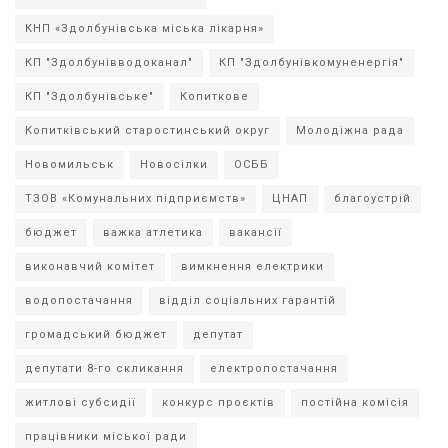
КНП «Здолбунівська міська лікарня»
КП "Здолбунівводоканал"
КП "Здолбунівкомуненергія"
КП "Здолбунівське"
Копиткове
Копитківський старостинський округ
Молодіжна рада
Новомильськ
Новосілки
ОСББ
ТЗОВ «Комунальних підприємств»
ЦНАП
благоустрій
бюджет
важка атлетика
вакансії
виконавчий комітет
вимкнення електрики
водопостачання
відділ соціальних гарантій
громадський бюджет
депутат
депутати 8-го скликання
електропостачання
житлові субсидії
конкурс проєктів
постійна комісія
працівники міської ради