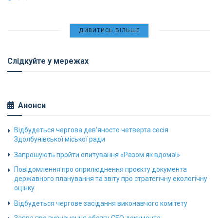
ДИВИТИСЬ БІЛЬШЕ
Слідкуйте у мережах
Анонси
Відбудеться чергова дев’яносто четверта сесія
Здолбунівської міської ради
Запрошують пройти опитування «Разом як вдома!»
Повідомлення про оприлюднення проєкту документа
державного планування та звіту про стратегічну екологічну
оцінку
Відбудеться чергове засідання виконавчого комітету
Заява про визначення обсягу СЕО документа