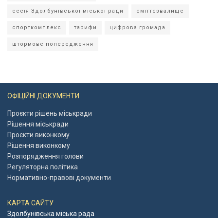
сесія Здолбунівської міської ради
сміттєзвалище
спорткомплекс
тарифи
цифрова громада
штормове попередження
ОФІЦІЙНІ ДОКУМЕНТИ
Проєкти рішень міськради
Рішення міськради
Проєкти виконкому
Рішення виконкому
Розпорядження голови
Регуляторна політика
Нормативно-правові документи
КАРТА САЙТУ
Здолбунівська міська рада