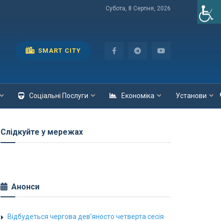
Субота, 8 Серпня, 2026
SMART CITY
Соціальні Послуги
Економіка
Установи
Слідкуйте у мережах
Анонси
Відбудеться чергова дев’яносто четверта сесія