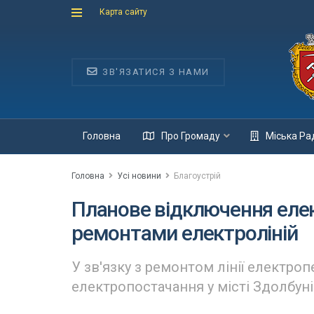
Карта сайту
ЗВ'ЯЗАТИСЯ З НАМИ
Головна
Про Громаду
Міська Ра
Головна
Усі новини
Благоустрій
Планове відключення елект
ремонтами електроліній
У зв'язку з ремонтом лінії електроп
електропостачання у місті Здолбуні