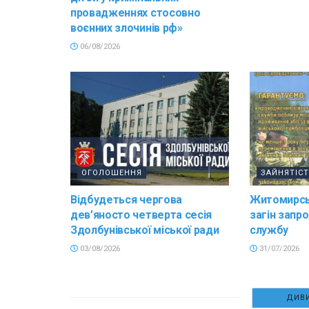
провадженнях стосовно
воєнних злочинів рф»
06/08/2026
ОГОЛОШЕННЯ
ЗАЙНЯТІС
Відбудеться чергова
Житомирсь
дев’яносто четверта сесія
загін запр
Здолбунівської міської ради
службу
03/08/2026
31/07/2026
ДИВИ