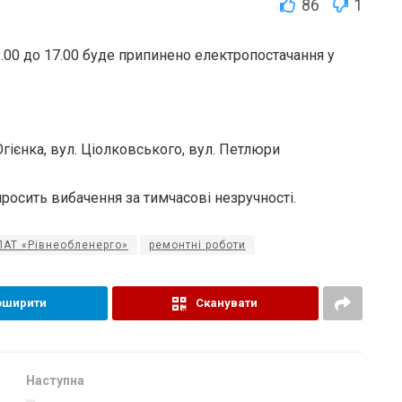
86
1
9.00 до 17.00 буде припинено електропостачання у
Огієнка, вул. Ціолковського, вул. Петлюри
осить вибачення за тимчасові незручності.
ПАТ «Рівнеобленерго»
ремонтні роботи
оширити
Сканувати
Наступна