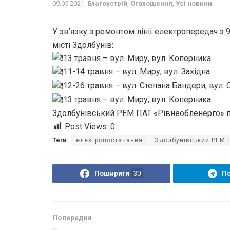
09.05.2021
Благоустрій
,
Оголошення
,
Усі новини
У зв’язку з ремонтом лінії електропередач з 
місті Здолбунів:
13 травня – вул. Миру, вул. Коперника
11-14 травня – вул. Миру, вул. Західна
12-26 травня – вул. Степана Бандери, вул. 
13 травня – вул. Миру, вул. Коперника
Здолбунівський РЕМ ПАТ «Рівнеобленерго» пр
Post Views:
0
Теги:
електропостачання
Здолбунівський РЕМ 
Поширити
30
П
Попередня