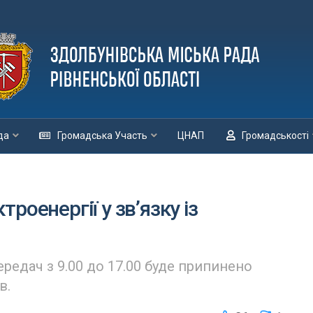
да
Громадська Участь
ЦНАП
Громадськості
роенергії у зв’язку із
ередач з 9.00 до 17.00 буде припинено
в.