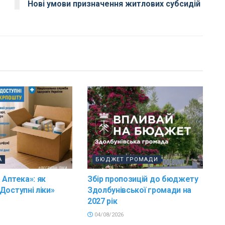
Нові умови призначення житлових субсидій
А
БЮДЖЕТ ГРОМАДИ
 Аптека»: як
Збір пропозицій до бюджету
Доступні ліки»
Здолбунівської громади на
2027 рік
04/08/2026