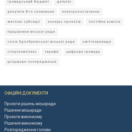
громадський бюджет
депутат
депутати 8-го скликання
електропостачання
житлові субсидії
конкурс проєктів
постійна комісія
працівники міської ради
сесія Здолбунівської міської ради
сміттєзвалище
спорткомплекс
тарифи
цифрова громада
штормове попередження
ОФІЦІЙНІ ДОКУМЕНТИ
Проєкти рішень міськради
Рішення міськради
Проєкти виконкому
Рішення виконкому
Розпорядження голови