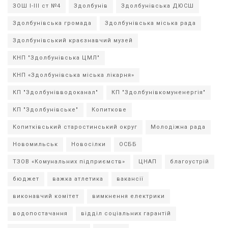
ЗОШ І-ІІІ ст №4
Здолбунів
Здолбунівська ДЮСШ
Здолбунівська громада
Здолбунівська міська рада
Здолбунівський краєзнавчий музей
КНП "Здолбунівська ЦМЛ"
КНП «Здолбунівська міська лікарня»
КП "Здолбунівводоканал"
КП "Здолбунівкомуненергія"
КП "Здолбунівське"
Копиткове
Копитківський старостинський округ
Молодіжна рада
Новомильськ
Новосілки
ОСББ
ТЗОВ «Комунальних підприємств»
ЦНАП
благоустрій
бюджет
важка атлетика
вакансії
виконавчий комітет
вимкнення електрики
водопостачання
відділ соціальних гарантій