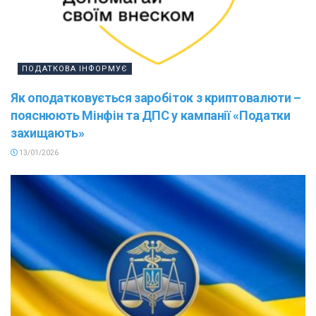
ПОДАТКОВА ІНФОРМУЄ
Як оподатковується заробіток з криптовалюти –
пояснюють Мінфін та ДПС у кампанії «Податки
захищають»
13/01/2026